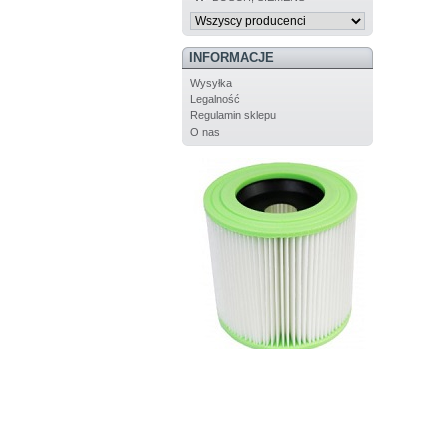
INFORMACJE
Wysyłka
Legalność
Regulamin sklepu
O nas