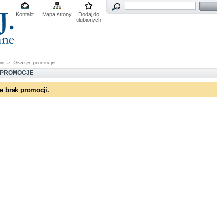
Kontakt
Mapa strony
Dodaj do
ulubionych
na
>
Okazje, promocje
 PROMOCJE
ie brak promocji.