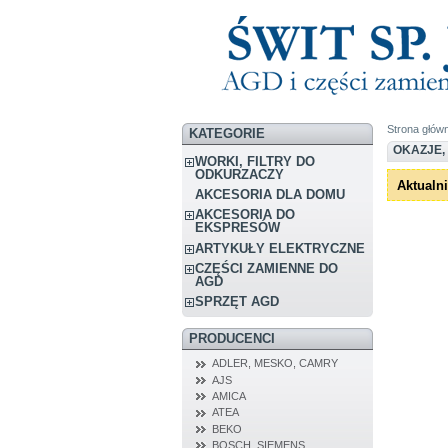
Strona głów
KATEGORIE
OKAZJE,
WORKI, FILTRY DO
ODKURZACZY
Aktualn
AKCESORIA DLA DOMU
AKCESORIA DO
EKSPRESÓW
ARTYKUŁY ELEKTRYCZNE
CZĘŚCI ZAMIENNE DO
AGD
SPRZĘT AGD
PRODUCENCI
ADLER, MESKO, CAMRY
AJS
AMICA
ATEA
BEKO
BOSCH, SIEMENS