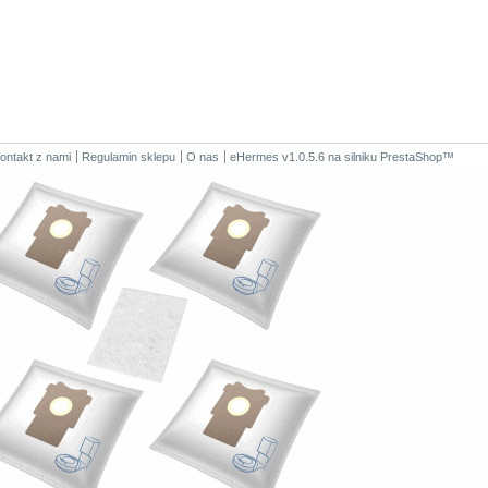
ontakt z nami
Regulamin sklepu
O nas
eHermes v1.0.5.6
na silniku
PrestaShop
™