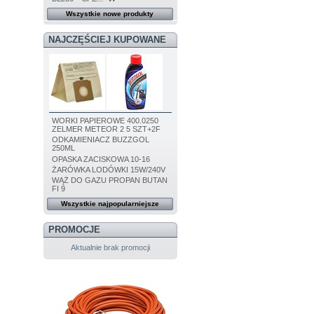
Wszystkie nowe produkty
NAJCZĘŚCIEJ KUPOWANE
WORKI PAPIEROWE 400.0250
ZELMER METEOR 2 5 SZT+2F
ODKAMIENIACZ BUZZGOL
250ML
OPASKA ZACISKOWA 10-16
ŻARÓWKA LODÓWKI 15W/240V
WĄŻ DO GAZU PROPAN BUTAN
FI 9
Wszystkie najpopularniejsze
PROMOCJE
Aktualnie brak promocji