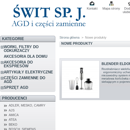
Kontakt
Mapa strony
Dod
ulub
Strona główna
>
Nowe produkty
KATEGORIE
NOWE PRODUKTY
WORKI, FILTRY DO
ODKURZACZY
AKCESORIA DLA DOMU
AKCESORIA DO
BLENDER ELDO
EKSPRESÓW
Rozdrabniacz wiel
ARTYKUŁY ELEKTRYCZNE
ergonomiczny uchwyt
niezawodny system n
CZĘŚCI ZAMIENNE DO
metalowa końcówka d
AGD
siekającym o pojemno
SPRZĘT AGD
PRODUCENCI
ADLER, MESKO, CAMRY
AJS
AMICA
ATEA
BEKO
BOSCH, SIEMENS