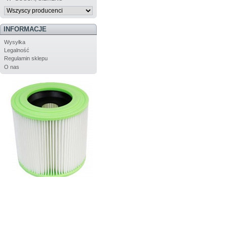
INFORMACJE
Wysyłka
Legalność
Regulamin sklepu
O nas