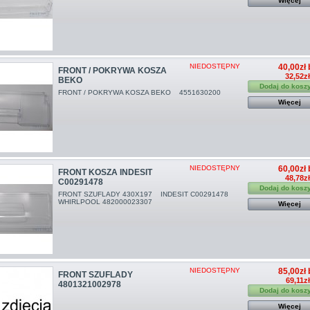
Więcej
NIEDOSTĘPNY
40,00zł 
FRONT / POKRYWA KOSZA
32,52z
BEKO
Dodaj do kosz
FRONT / POKRYWA KOSZA BEKO 4551630200
Więcej
NIEDOSTĘPNY
60,00zł 
FRONT KOSZA INDESIT
48,78z
C00291478
Dodaj do kosz
FRONT SZUFLADY 430X197 INDESIT C00291478
WHIRLPOOL 482000023307
Więcej
NIEDOSTĘPNY
85,00zł 
FRONT SZUFLADY
69,11z
4801321002978
Dodaj do kosz
Więcej