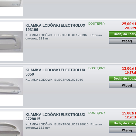
DOSTĘPNY
25,00zł 
KLAMKA LODÓWKI ELECTROLUX
20,33z
193196
Dodaj do kosz
KLAMKA LODÓWKI ELECTROLUX 193196 Rozstaw
otworów: 133 mm
Więcej
DOSTĘPNY
13,00zł 
KLAMKA LODÓWKI ELECTROLUX
10,57z
5050
Dodaj do kosz
KLAMKA LODÓWKI ELECTROLUX 5050
Więcej
DOSTĘPNY
15,00zł 
KLAMKA LODÓWKI ELEKTROLUX
12,20z
2728015
Dodaj do kosz
KLAMKA LODÓWKI ELEKTROLUX 2728015 Rozstaw
otworów: 132 mm
Więcej