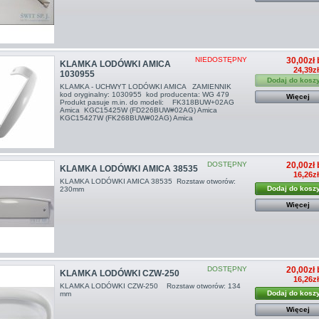
NIEDOSTĘPNY
30,00zł 
KLAMKA LODÓWKI AMICA
24,39z
1030955
Dodaj do kosz
KLAMKA - UCHWYT LODÓWKI AMICA ZAMIENNIK
kod oryginalny: 1030955 kod producenta: WG 479
Więcej
Produkt pasuje m.in. do modeli: FK318BUW+02AG
Amica KGC15425W (FD226BUW#02AG) Amica
KGC15427W (FK268BUW#02AG) Amica
DOSTĘPNY
20,00zł 
KLAMKA LODÓWKI AMICA 38535
16,26z
KLAMKA LODÓWKI AMICA 38535 Rozstaw otworów:
Dodaj do kosz
230mm
Więcej
DOSTĘPNY
20,00zł 
KLAMKA LODÓWKI CZW-250
16,26z
KLAMKA LODÓWKI CZW-250 Rozstaw otworów: 134
Dodaj do kosz
mm
Więcej