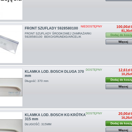
NIEDOSTĘPNY
100,00zł 
FRONT SZUFLADY 5928580100
81,30z
FRONT SZUFLADY ŚRODKOWEJ ZAMRAŻARKI
Dodaj do kosz
5928580100 BEKO/GRUNDIG/ARCELIK
Więcej
DOSTĘPNY
12,61zł 
KLAMKA LOD. BOSCH DLUGA 370
10,25z
mm
Dodaj do kosz
Długość: 370 mm
Więcej
DOSTĘPNY
20,00zł 
KLAMKA LOD. BOSCH KG KRÓTKA
16,26z
315 mm
Dodaj do kosz
DŁUGOŚĆ: 315MM
Więcej