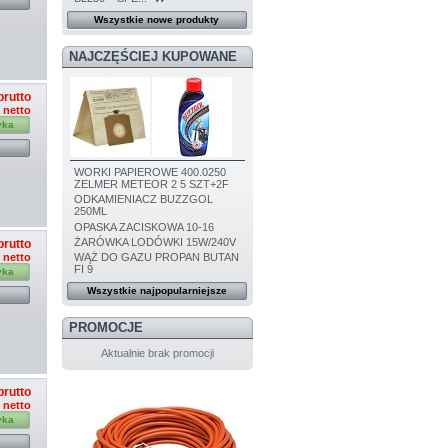
Wszystkie nowe produkty
NAJCZĘŚCIEJ KUPOWANE
brutto
ł netto
yka
WORKI PAPIEROWE 400.0250
ZELMER METEOR 2 5 SZT+2F
ODKAMIENIACZ BUZZGOL
250ML
OPASKA ZACISKOWA 10-16
ŻARÓWKA LODÓWKI 15W/240V
brutto
WĄŻ DO GAZU PROPAN BUTAN
ł netto
FI 9
yka
Wszystkie najpopularniejsze
PROMOCJE
Aktualnie brak promocji
brutto
ł netto
yka