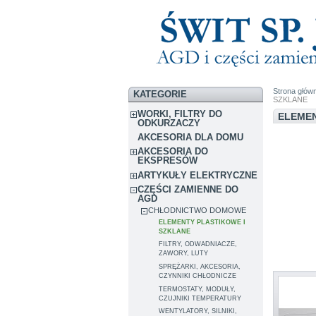
Strona głów
KATEGORIE
SZKLANE
WORKI, FILTRY DO
ELEMEN
ODKURZACZY
AKCESORIA DLA DOMU
AKCESORIA DO
EKSPRESÓW
ARTYKUŁY ELEKTRYCZNE
CZĘŚCI ZAMIENNE DO
AGD
CHŁODNICTWO DOMOWE
ELEMENTY PLASTIKOWE I
SZKLANE
FILTRY, ODWADNIACZE,
ZAWORY, LUTY
SPRĘŻARKI, AKCESORIA,
CZYNNIKI CHŁODNICZE
TERMOSTATY, MODUŁY,
CZUJNIKI TEMPERATURY
WENTYLATORY, SILNIKI,