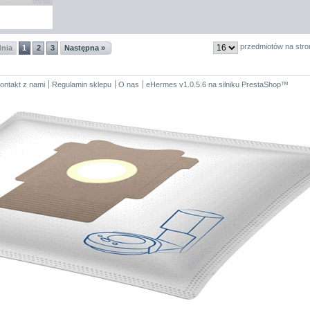
przedmiotów na stro
dnia
1
2
3
Następna »
ontakt z nami
Regulamin sklepu
O nas
eHermes v1.0.5.6
na silniku
PrestaShop
™