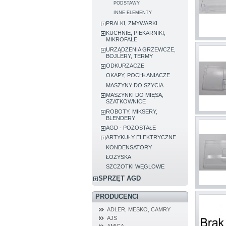
PODSTAWY
INNE ELEMENTY
PRALKI, ZMYWARKI
KUCHNIE, PIEKARNIKI,
MIKROFALE
URZĄDZENIA GRZEWCZE,
BOJLERY, TERMY
ODKURZACZE
OKAPY, POCHŁANIACZE
MASZYNY DO SZYCIA
MASZYNKI DO MIĘSA,
SZATKOWNICE
ROBOTY, MIKSERY,
BLENDERY
AGD - POZOSTAŁE
ARTYKUŁY ELEKTRYCZNE
KONDENSATORY
ŁOŻYSKA
SZCZOTKI WĘGLOWE
SPRZĘT AGD
PRODUCENCI
ADLER, MESKO, CAMRY
AJS
AMICA