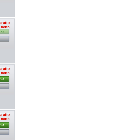
brutto
ł netto
yka
brutto
ł netto
yka
brutto
ł netto
yka