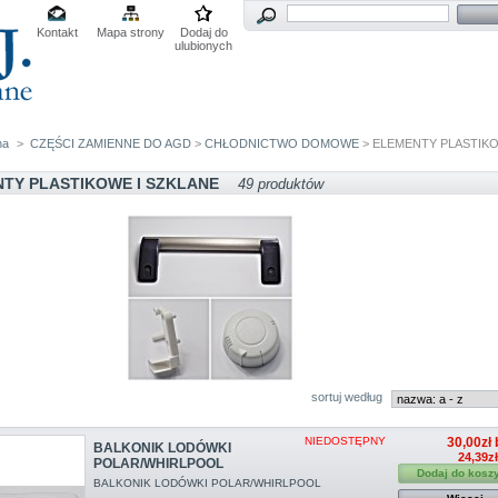
Kontakt
Mapa strony
Dodaj do
ulubionych
na
>
CZĘŚCI ZAMIENNE DO AGD
>
CHŁODNICTWO DOMOWE
> ELEMENTY PLASTIKO
TY PLASTIKOWE I SZKLANE
49 produktów
sortuj według
NIEDOSTĘPNY
30,00zł 
BALKONIK LODÓWKI
24,39z
POLAR/WHIRLPOOL
Dodaj do kosz
BALKONIK LODÓWKI POLAR/WHIRLPOOL