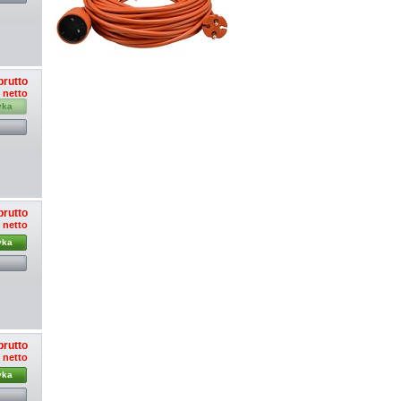
brutto
ł netto
yka
brutto
ł netto
yka
brutto
ł netto
yka