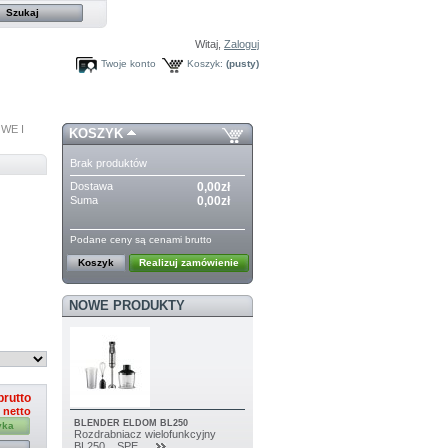
Witaj,
Zaloguj
Twoje konto
Koszyk:
(pusty)
WE I
KOSZYK
Brak produktów
Dostawa
0,00zł
Suma
0,00zł
Podane ceny są cenami brutto
Koszyk
Realizuj zamówienie
NOWE PRODUKTY
brutto
ł netto
BLENDER ELDOM BL250
yka
Rozdrabniacz wielofunkcyjny
BL250 SPE...