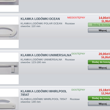
NIEDOSTĘPNY
14,00zł 
KLAMKA LODÓWKI OCEAN
11,38z
KLAMKA LODÓWKI POLAR OCEAN Rozstaw
Dodaj do kosz
otworów: 110 mm
Więcej
DOSTĘPNY
20,00zł 
KLAMKA LODÓWKI UNIWERSALNA
16,26z
KLAMKA LODÓWKI UNIWERSALNA Rozstaw
Dodaj do kosz
otworów: 123-190 mm
Więcej
DOSTĘPNY
15,18zł 
KLAMKA LODÓWKI WHIRLPOOL
12,34z
78547
Dodaj do kosz
KLAMKA LODÓWKI WHIRLPOOL 78547 Rozstaw
otworów: 146 mm
Więcej