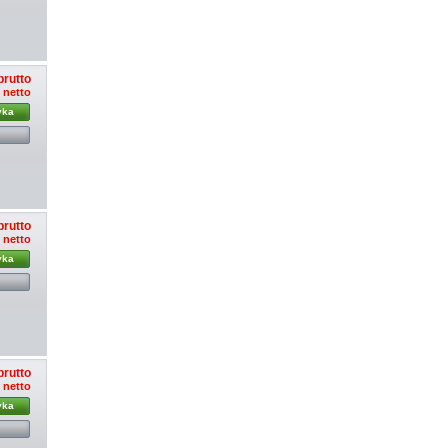
brutto
ł netto
yka
brutto
ł netto
yka
brutto
ł netto
yka