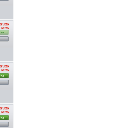
brutto
ł netto
yka
brutto
ł netto
yka
brutto
ł netto
yka