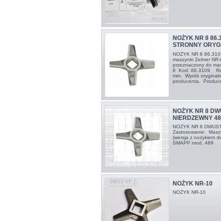
NOŻYK NR 8 86.3
STRONNY ORYG
NOŻYK NR 8 86.31
maszynki Zelmer NR
przeznaczony do mas
8 Kod: 86.3109 Rozm
mm. Wyrób oryginalny
producenta. Producen
NOŻYK NR 8 D
NIERDZEWNY 48
NOZYK NR 8 DWUS
Zastosowanie: Maszy
(wersja z nożykiem
SMAPP mod. 489
NOŻYK NR-10
NOŻYK NR-10