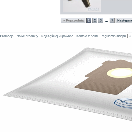
« Poprzednia
1
2
3
7
Następna
...
Promocje
Nowe produkty
Najczęściej kupowane
Kontakt z nami
Regulamin sklepu
O