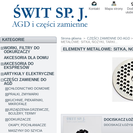
Kontakt
Mapa strony
Dod
ulub
Strona główna
>
CZĘŚCI ZAMIENNE DO AGD
KATEGORIE
METALOWE: SITKA, NOŻYKI, TARKI...
WORKI, FILTRY DO
ELEMENTY METALOWE: SITKA, NOŻ
ODKURZACZY
AKCESORIA DLA DOMU
AKCESORIA DO
EKSPRESÓW
ARTYKUŁY ELEKTRYCZNE
CZĘŚCI ZAMIENNE DO
AGD
CHŁODNICTWO DOMOWE
PRALKI, ZMYWARKI
KUCHNIE, PIEKARNIKI,
MIKROFALE
URZĄDZENIA GRZEWCZE,
BOJLERY, TERMY
ODKURZACZE
DOCISKACZ ŁOŻ
DOCISKACZ ŁOŻYS
OKAPY, POCHŁANIACZE
MASZYNY DO SZYCIA