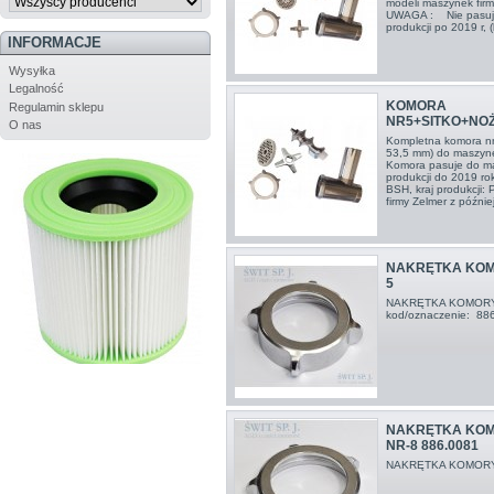
modeli maszynek firm
UWAGA : Nie pasują 
produkcji po 2019 r, 
INFORMACJE
Wysyłka
Legalność
KOMORA
Regulamin sklepu
NR5+SITKO+NO
O nas
Kompletna komora nr 5
53,5 mm) do maszyne
Komora pasuje do ma
produkcji do 2019 ro
BSH, kraj produkcji:
firmy Zelmer z później
NAKRĘTKA KOM
5
NAKRĘTKA KOMORY
kod/oznaczenie: 88
NAKRĘTKA KOM
NR-8 886.0081
NAKRĘTKA KOMORY 