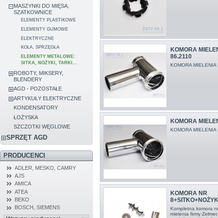
MASZYNKI DO MIĘSA,
SZATKOWNICE
ELEMENTY PLASTIKOWE
ELEMENTY GUMOWE
ELEKTRYCZNE
KOŁA, SPRZĘGŁA
KOMORA MIELEN
86.2110
ELEMENTY METALOWE:
SITKA, NOŻYKI, TARKI...
KOMORA MIELENIA 
ROBOTY, MIKSERY,
BLENDERY
AGD - POZOSTAŁE
ARTYKUŁY ELEKTRYCZNE
KONDENSATORY
ŁOŻYSKA
KOMORA MIELENI
SZCZOTKI WĘGLOWE
KOMORA MIELENIA 
SPRZĘT AGD
PRODUCENCI
ADLER, MESKO, CAMRY
AJS
AMICA
ATEA
KOMORA NR
8+SITKO+NOŻY
BEKO
BOSCH, SIEMENS
Kompletna komora nr
mielenia firmy Zelme