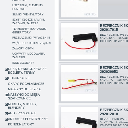
POKRĘTŁA
USZCZELKI, ELEMENTY
GUMOWE
SILNIKI, WENTYLATORY
SZYBY, KLOSZE, LAMPKI,
ŻARÓWKI, TALERZE
BEZPIECZNIK 5K
TERMOPARY, ISKROWNIKI,
292017015
GENERATORY
BEZPIECZNIK WYSO
5KV 0,65A kod/oz
PRZEŁĄCZNIKI, WYŁĄCZNIKI
C0H002920170150
WĘŻE, REDUKTORY, ZŁĄCZKI
ZAWORY, CEWKI
UCHWYTY, MOCOWANIA,
ZAŚLEPKI
INNE ELEMENTY
BEZPIECZNIK 5K
URZĄDZENIA GRZEWCZE,
292020053
BOJLERY, TERMY
BEZPIECZNIK WYSO
ODKURZACZE
5KV 0,7A kod/ozn
C0H00292020053
OKAPY, POCHŁANIACZE
MASZYNY DO SZYCIA
MASZYNKI DO MIĘSA,
SZATKOWNICE
ROBOTY, MIKSERY,
BLENDERY
BEZPIECZNIK 5K
AGD - POZOSTAŁE
292012010
ARTYKUŁY ELEKTRYCZNE
BEZPIECZNIK WYSO
5KV/0,7A kod/ozn
KONDENSATORY
C0H002920120100