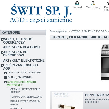
Kontakt
Mapa strony
Dod
ulub
Strona główna
>
CZĘŚCI ZAMIENNE DO AGD
>
KATEGORIE
KUCHNIE, PIEKARNIKI, MIKROFA
WORKI, FILTRY DO
ODKURZACZY
AKCESORIA DLA DOMU
AKCESORIA DO
EKSPRESÓW
ARTYKUŁY ELEKTRYCZNE
CZĘŚCI ZAMIENNE DO
AGD
CHŁODNICTWO DOMOWE
PRALKI, ZMYWARKI
KUCHNIE, PIEKARNIKI,
MIKROFALE
GRZAŁKI, PŁYTY GRZEJNE,
SPIRALE
BEZPIECZNIK 12
TERMOSTATY, BEZPIECZNIKI
BEZPIECZNIK CERA
PALNIKI, DYSZE, KORPUSY,
29201.0069
RURKI