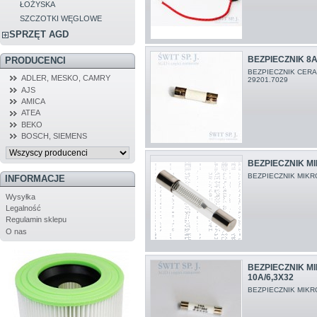
ŁOŻYSKA
SZCZOTKI WĘGLOWE
SPRZĘT AGD
BEZPIECZNIK 8A
PRODUCENCI
BEZPIECZNIK CERA
ADLER, MESKO, CAMRY
29201.7029
AJS
AMICA
ATEA
BEKO
BOSCH, SIEMENS
BEZPIECZNIK MI
BEZPIECZNIK MIKR
INFORMACJE
Wysyłka
Legalność
Regulamin sklepu
O nas
BEZPIECZNIK M
10A/6,3X32
BEZPIECZNIK MIKR