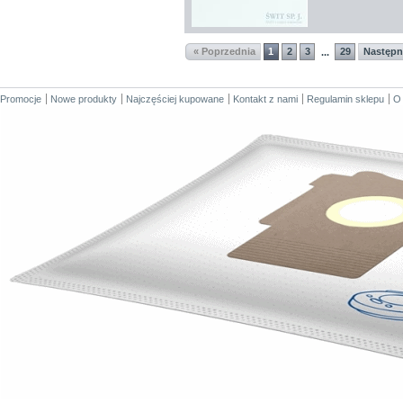
« Poprzednia
1
2
3
29
Następn
...
Promocje
Nowe produkty
Najczęściej kupowane
Kontakt z nami
Regulamin sklepu
O