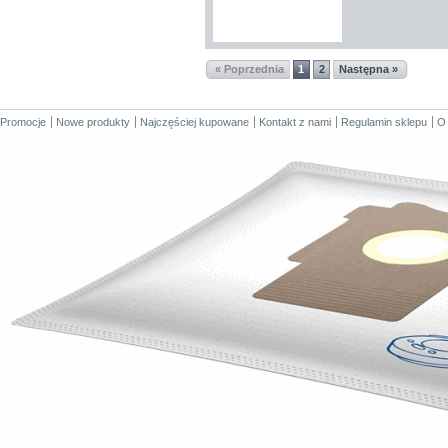
« Poprzednia
1
2
Następna »
Promocje
Nowe produkty
Najczęściej kupowane
Kontakt z nami
Regulamin sklepu
O