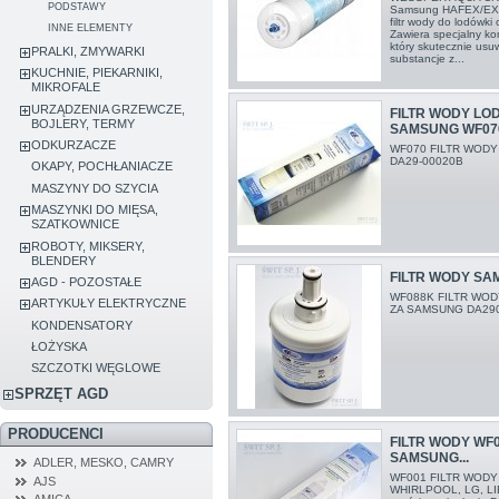
PODSTAWY
Samsung HAFEX/EXP
filtr wody do lodówk
INNE ELEMENTY
Zawiera specjalny k
który skutecznie usu
PRALKI, ZMYWARKI
substancje z...
KUCHNIE, PIEKARNIKI,
MIKROFALE
URZĄDZENIA GRZEWCZE,
FILTR WODY LO
BOJLERY, TERMY
SAMSUNG WF07
ODKURZACZE
WF070 FILTR WOD
DA29-00020B
OKAPY, POCHŁANIACZE
MASZYNY DO SZYCIA
MASZYNKI DO MIĘSA,
SZATKOWNICE
ROBOTY, MIKSERY,
BLENDERY
FILTR WODY SA
AGD - POZOSTAŁE
WF088K FILTR WO
ARTYKUŁY ELEKTRYCZNE
ZA SAMSUNG DA29
KONDENSATORY
ŁOŻYSKA
SZCZOTKI WĘGLOWE
SPRZĘT AGD
PRODUCENCI
FILTR WODY WF
SAMSUNG...
ADLER, MESKO, CAMRY
WF001 FILTR WOD
AJS
WHIRLPOOL, LG, LI
AMICA