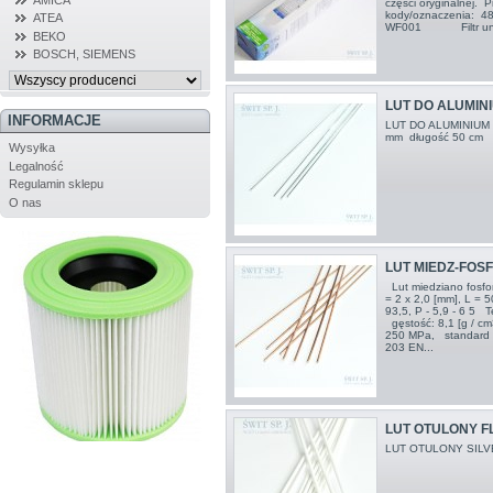
części oryginalnej. 
kody/oznaczenia:
ATEA
WF001 Filtr uniwer
BEKO
BOSCH, SIEMENS
LUT DO ALUMINI
INFORMACJE
LUT DO ALUMINIUM F
mm długość 50 cm
Wysyłka
Legalność
Regulamin sklepu
O nas
LUT MIEDZ-FOS
Lut miedziano fosfo
= 2 x 2,0 [mm], L = 
93,5, P - 5,9 - 6 5 
gęstość: 8,1 [g / cm
250 MPa, standard 
203 EN...
LUT OTULONY F
LUT OTULONY SILV