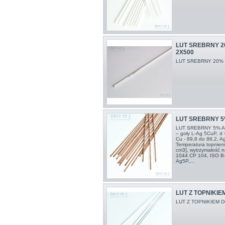
LUT SREBRNY 2
2X500
LUT SREBRNY 20% 
LUT SREBRNY 5
LUT SREBRNY 5% A
– goły L-Ag 5CuP, d 
Cu - 89,8 do 88,2, Ag
Temperatura topnienia
cm3], wytrzymałość n
1044 CP 104, ISO B
Ag5P,...
LUT Z TOPNIKIE
LUT Z TOPNIKIEM 