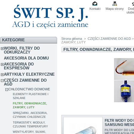
Kontakt
Mapa strony
Dod
ulub
Strona główna
>
CZĘŚCI ZAMIENNE DO AGD
KATEGORIE
ZAWORY, LUTY
WORKI, FILTRY DO
FILTRY, ODWADNIACZE, ZAWORY,
ODKURZACZY
AKCESORIA DLA DOMU
AKCESORIA DO
EKSPRESÓW
ARTYKUŁY ELEKTRYCZNE
CZĘŚCI ZAMIENNE DO
AGD
CHŁODNICTWO DOMOWE
ELEMENTY PLASTIKOWE I
SZKLANE
FILTRY, ODWADNIACZE,
ZAWORY, LUTY
SPRĘŻARKI, AKCESORIA,
CZYNNIKI CHŁODNICZE
FILTR WODY DO
TERMOSTATY, MODUŁY,
SAMSUNG WES0
CZUJNIKI TEMPERATURY
FILTR WODY DO L
WENTYLATORY, SILNIKI,
WESSPER AQUA CRYS