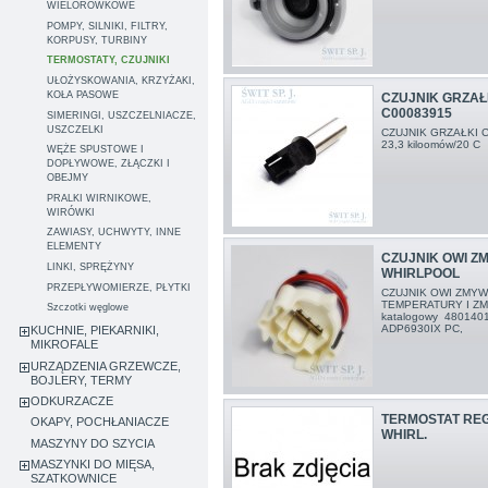
WIELOROWKOWE
POMPY, SILNIKI, FILTRY,
KORPUSY, TURBINY
TERMOSTATY, CZUJNIKI
UŁOŻYSKOWANIA, KRZYŻAKI,
KOŁA PASOWE
CZUJNIK GRZAŁ
C00083915
SIMERINGI, USZCZELNIACZE,
USZCZELKI
CZUJNIK GRZAŁKI 
23,3 kiloomów/20 C
WĘŻE SPUSTOWE I
DOPŁYWOWE, ZŁĄCZKI I
OBEJMY
PRALKI WIRNIKOWE,
WIRÓWKI
ZAWIASY, UCHWYTY, INNE
ELEMENTY
CZUJNIK OWI Z
LINKI, SPRĘŻYNY
WHIRLPOOL
PRZEPŁYWOMIERZE, PŁYTKI
CZUJNIK OWI ZMYW
TEMPERATURY I ZM
Szczotki węglowe
katalogowy 48014
ADP6930IX PC,
KUCHNIE, PIEKARNIKI,
MIKROFALE
URZĄDZENIA GRZEWCZE,
BOJLERY, TERMY
ODKURZACZE
TERMOSTAT REG.
OKAPY, POCHŁANIACZE
WHIRL.
MASZYNY DO SZYCIA
MASZYNKI DO MIĘSA,
SZATKOWNICE