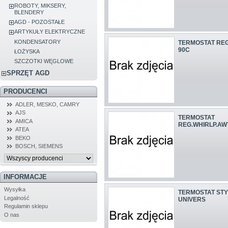
ROBOTY, MIKSERY,
BLENDERY
AGD - POZOSTAŁE
ARTYKUŁY ELEKTRYCZNE
KONDENSATORY
TERMOSTAT REG.
90C
ŁOŻYSKA
SZCZOTKI WĘGLOWE
SPRZĘT AGD
PRODUCENCI
ADLER, MESKO, CAMRY
AJS
TERMOSTAT
AMICA
REG.WHIRLP.AW
ATEA
BEKO
BOSCH, SIEMENS
INFORMACJE
Wysyłka
TERMOSTAT STY
Legalność
UNIVERS
Regulamin sklepu
O nas