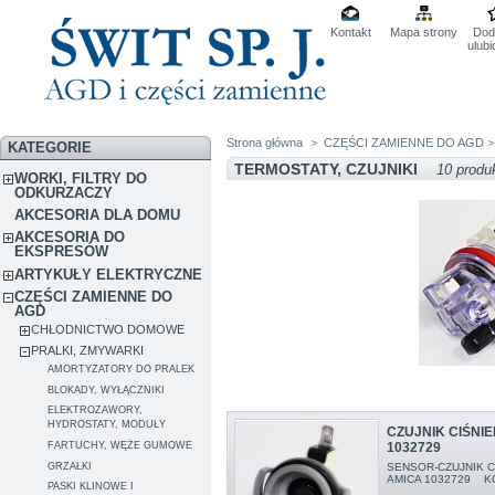
Kontakt
Mapa strony
Dod
ulub
Strona główna
>
CZĘŚCI ZAMIENNE DO AGD
KATEGORIE
TERMOSTATY, CZUJNIKI
10 produ
WORKI, FILTRY DO
ODKURZACZY
AKCESORIA DLA DOMU
AKCESORIA DO
EKSPRESÓW
ARTYKUŁY ELEKTRYCZNE
CZĘŚCI ZAMIENNE DO
AGD
CHŁODNICTWO DOMOWE
PRALKI, ZMYWARKI
AMORTYZATORY DO PRALEK
BLOKADY, WYŁĄCZNIKI
ELEKTROZAWORY,
HYDROSTATY, MODUŁY
CZUJNIK CIŚNI
1032729
FARTUCHY, WĘŻE GUMOWE
GRZAŁKI
SENSOR-CZUJNIK C
AMICA 1032729 
PASKI KLINOWE I