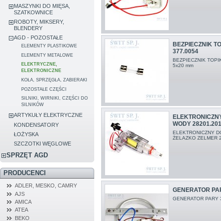
MASZYNKI DO MIĘSA,
SZATKOWNICE
ROBOTY, MIKSERY,
BLENDERY
AGD - POZOSTAŁE
BEZPIECZNIK T
ELEMENTY PLASTIKOWE
377.0054
ELEMENTY METALOWE
BEZPIECZNIK TOPI
ELEKTRYCZNE,
5x20 mm
ELEKTRONICZNE
KOŁA, SPRZĘGŁA, ZABIERAKI
POZOSTAŁE CZĘŚCI
SILNIKI, WIRNIKI, CZĘŚCI DO
SILNIKÓW
ARTYKUŁY ELEKTRYCZNE
ELEKTRONICZN
WODY 28201.20
KONDENSATORY
ELEKTRONICZNY D
ŁOŻYSKA
ŻELAZKO ZELMER 
SZCZOTKI WĘGLOWE
SPRZĘT AGD
PRODUCENCI
ADLER, MESKO, CAMRY
GENERATOR PAR
AJS
GENERATOR PARY 
AMICA
ATEA
BEKO