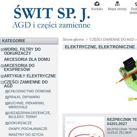
Kontakt
Mapa strony
Dod
ulub
Strona główna
>
CZĘŚCI ZAMIENNE DO AGD
KATEGORIE
ELEKTRYCZNE, ELEKTRONICZNE
WORKI, FILTRY DO
ODKURZACZY
AKCESORIA DLA DOMU
AKCESORIA DO
EKSPRESÓW
ARTYKUŁY ELEKTRYCZNE
CZĘŚCI ZAMIENNE DO
AGD
CHŁODNICTWO DOMOWE
PRALKI, ZMYWARKI
KUCHNIE, PIEKARNIKI,
MIKROFALE
URZĄDZENIA GRZEWCZE,
BOJLERY, TERMY
BEZPIECZNIK T
ODKURZACZE
04201.0027
OKAPY, POCHŁANIACZE
BEZPIECZNIK TERM
04Z010 ZELMER
MASZYNY DO SZYCIA