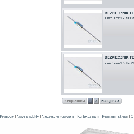
BEZPIECZNIK TE
BEZPIECZNIK TERM
BEZPIECZNIK TE
BEZPIECZNIK TERM
« Poprzednia
1
2
Następna »
Promocje
Nowe produkty
Najczęściej kupowane
Kontakt z nami
Regulamin sklepu
O