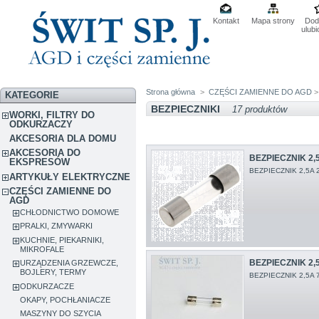
Kontakt
Mapa strony
Dod
ulub
Strona główna
>
CZĘŚCI ZAMIENNE DO AGD
KATEGORIE
BEZPIECZNIKI
17 produktów
WORKI, FILTRY DO
ODKURZACZY
AKCESORIA DLA DOMU
AKCESORIA DO
BEZPIECZNIK 2,
EKSPRESÓW
BEZPIECZNIK 2,5A
ARTYKUŁY ELEKTRYCZNE
CZĘŚCI ZAMIENNE DO
AGD
CHŁODNICTWO DOMOWE
PRALKI, ZMYWARKI
KUCHNIE, PIEKARNIKI,
MIKROFALE
BEZPIECZNIK 2,5
URZĄDZENIA GRZEWCZE,
BOJLERY, TERMY
BEZPIECZNIK 2,5A 
ODKURZACZE
OKAPY, POCHŁANIACZE
MASZYNY DO SZYCIA