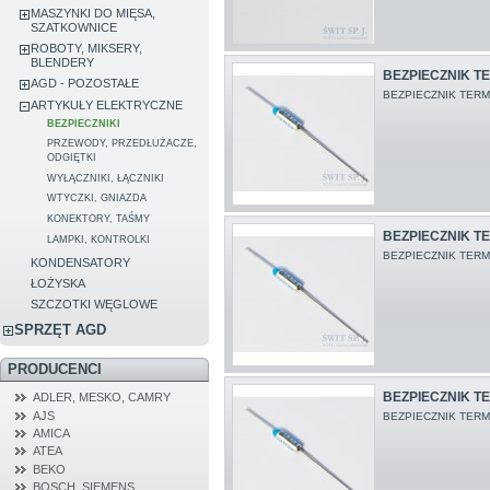
MASZYNKI DO MIĘSA,
SZATKOWNICE
ROBOTY, MIKSERY,
BLENDERY
BEZPIECZNIK TE
AGD - POZOSTAŁE
BEZPIECZNIK TERM
ARTYKUŁY ELEKTRYCZNE
BEZPIECZNIKI
PRZEWODY, PRZEDŁUŻACZE,
ODGIĘTKI
WYŁĄCZNIKI, ŁĄCZNIKI
WTYCZKI, GNIAZDA
KONEKTORY, TAŚMY
BEZPIECZNIK TE
LAMPKI, KONTROLKI
BEZPIECZNIK TERM
KONDENSATORY
ŁOŻYSKA
SZCZOTKI WĘGLOWE
SPRZĘT AGD
PRODUCENCI
BEZPIECZNIK TE
ADLER, MESKO, CAMRY
AJS
BEZPIECZNIK TERM
AMICA
ATEA
BEKO
BOSCH, SIEMENS