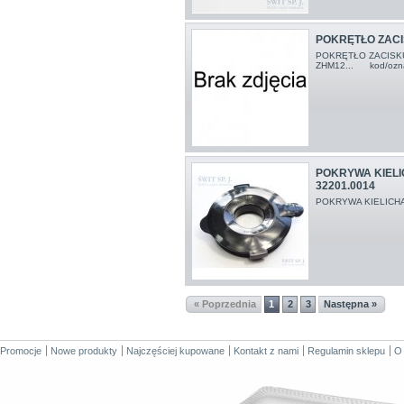
POKRĘTŁO ZACI
POKRĘTŁO ZACISK
ZHM12... kod/ozn
POKRYWA KIEL
32201.0014
POKRYWA KIELICH
« Poprzednia
1
2
3
Następna »
Promocje
Nowe produkty
Najczęściej kupowane
Kontakt z nami
Regulamin sklepu
O