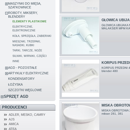
MASZYNKI DO MIĘSA,
SZATKOWNICE
ROBOTY, MIKSERY,
BLENDERY
GŁOWICA UBIJA
ELEMENTY PLASTIKOWE
GŁOWICA UBIJAKA
ELEKTRYCZNE,
MALAKSER MPM KA
ELEKTRONICZNE
KOŁA, SPRZĘGŁA, ZABIERAKI
MIESZAKI, TRZEPAKI,
NASADKI, KUBKI
TARKI, TARCZE, NOŻE
SILNIKI, WIRNIKI, CZĘŚCI
INNE
KORPUS PRZEDN
AGD - POZOSTAŁE
KORPUS PRZEDNI 48
blender 480
ARTYKUŁY ELEKTRYCZNE
KONDENSATORY
ŁOŻYSKA
SZCZOTKI WĘGLOWE
SPRZĘT AGD
MISKA OBROTO
PRODUCENCI
MISKA OBROTOWA 2
mikser 281, 381
ADLER, MESKO, CAMRY
AJS
AMICA
ATEA