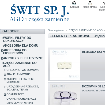
Kontakt
Mapa strony
Dod
ulub
Strona główna
>
CZĘŚCI ZAMIENNE DO AGD
KATEGORIE
ELEMENTY PLASTIKOWE
38 prod
WORKI, FILTRY DO
ODKURZACZY
AKCESORIA DLA DOMU
AKCESORIA DO
BLOKADA OSI 75
EKSPRESÓW
ARTYKUŁY ELEKTRYCZNE
CZĘŚCI ZAMIENNE DO
AGD
CHŁODNICTWO DOMOWE
PRALKI, ZMYWARKI
KUCHNIE, PIEKARNIKI,
MIKROFALE
DOZOWNIK 381.
URZĄDZENIA GRZEWCZE,
BOJLERY, TERMY
DOZOWNIK 381.04
ODKURZACZE
OKAPY, POCHŁANIACZE
MASZYNY DO SZYCIA