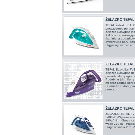
ŻELAZKO TEFAL
TEFAL Żelazko EAS
prowadzenie po tkan
Żelazko Easygliss je
AirGlide zapewniając
tkaninie, a dodatko
dystrybucję pary, dzi
Ciągłe wytwarzanie...
ŻELAZKO TEFAL
TEFAL Easygliss FV3
Żelazko Easygliss do
posiada stopę opraco
Podobnie jak milion
możesz zaufać opraco
Durilium®, z którą pr
pomoc,...
ŻELAZKO TEFAL
ŻELAZKO TEFAL FV
2400W -Wytwarzanie 
190g/min. -Stopa ce
wodę 270 ml -Prasow
Długość kabla 2 m -N