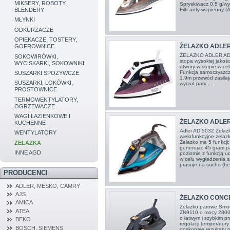
MIKSERY, ROBOTY,
Spryskiwacz 0,5 g/wy
Filtr anty-wapienny (
BLENDERY
MŁYNKI
ODKURZACZE
OPIEKACZE, TOSTERY,
ŻELAZKO ADLER
GOFROWNICE
ŻELAZKO ADLER AD
SOKOWIRÓWKI,
stopa wysokiej jakoś
WYCISKARKI, SOKOWNIKI
otwory w stopie w ce
Funkcja samoczyszcze
SUSZARKI SPOŻYWCZE
1.9m przewód zasila
SUSZARKI, LOKÓWKI,
wyrzut pary ...
PROSTOWNICE
TERMOWENTYLATORY,
OGRZEWACZE
WAGI ŁAZIENKOWE I
ŻELAZKO ADLER
KUCHENNE
Adler AD 5032 Żela
WENTYLATORY
wielofunkcyjne żelaz
Żelazko ma 5 funkcji
ŻELAZKA
generując 45 gram pa
INNE AGD
poziomie z funkcją u
w celu wygładzenia s
prasuje na sucho (bez
PRODUCENCI
ADLER, MESKO, CAMRY
AJS
ŻELAZKO CONCE
AMICA
Żelazko parowe Smo
ATEA
ZN9110 o mocy 2800 
o łatwym i szybkim pr
BEKO
regulacji temperatury 
BOSCH, SIEMENS
doskonałe rezultaty 