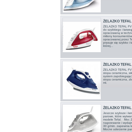
ŻELAZKO TEFAL 
ŻELAZKO TEFAL FV 
do szybkiego i łatwe
opracowaną w technol
miliony konsumentów
opracowanej przez Tef
prasuje się szybko i
której...
ŻELAZKO TEFAL
ŻELAZKO TEFAL FV2
stopa ceramiczna, si
system zapobiegający
stopa ceramiczna, zb
ml.
ŻELAZKO TEFAL
Jeszcze szybsze i ł
parowe, które wytwa
modele Tefal. Moc 2
nagrzewanie i wydajn
30 g/min. zapewnia ł
Mocne uderzenie pary