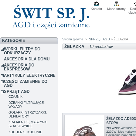
Kontakt
Mapa strony
Dod
ulub
Strona główna
>
SPRZĘT AGD
> ŻELAZKA
KATEGORIE
ŻELAZKA
19 produktów
WORKI, FILTRY DO
ODKURZACZY
AKCESORIA DLA DOMU
AKCESORIA DO
EKSPRESÓW
ARTYKUŁY ELEKTRYCZNE
CZĘŚCI ZAMIENNE DO
AGD
SPRZĘT AGD
CZAJNIKI
DZBANKI FILTRUJĄCE,
WKŁADY
GOLARKI, STRZYŻARKI,
DEPILATORY
ŻELAZKO AD50
KRAJALNICE, MASZYNKI,
STOPA
SZATKOWNICE
ŻELAZKO AD5030 
2200W Moc maksyma
KUCHENKI, KUCHNIE
Uderzenie pary 70 g