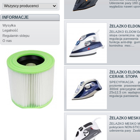
Uderzenie pary 160 g
wygładza nawet upor
INFORMACJE
Wysyłka
ŻELAZKO ELDOM
Legalność
ŻELAZKO ELDOM 
stopa ceramiczna sp
Regulamin sklepu
regulacja parowania
O nas
funkcja anti-drip g
kontrolna moc:...
ŻELAZKO ELDOM
CERAM. STOPA
SPECYFIKACJA: pras
poziomie prasowanie
300ml precyzyjnie uk
25x12,5 cm wydajno
regulacja parowania 
ŻELAZKO MESKO
ŻELAZKO MESKO M
pokryciem NON-STIC
uderzenia pary Zasi