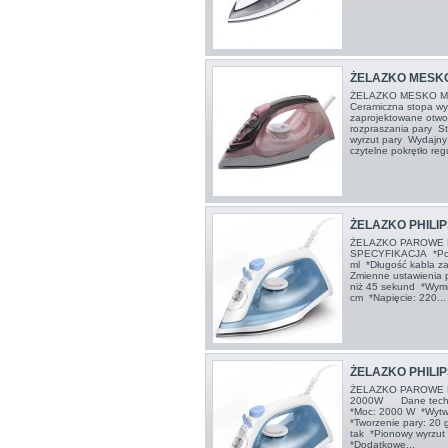
ŻELAZKO MESKO
ŻELAZKO MESKO MS
Ceramiczna stopa wys
zaprojektowane otwor
rozpraszania pary S
wyrzut pary Wydajny
czytelne pokrętło regul
ŻELAZKO PHILIP
ŻELAZKO PAROWE 
SPECYFIKACJA *Poje
ml *Długość kabla za
Zmienne ustawienia 
niż 45 sekund *Wymia
cm *Napięcie: 220...
ŻELAZKO PHILIP
ŻELAZKO PAROWE PH
2000W Dane technic
*Moc: 2000 W *Wytw
*Tworzenie pary: 20 
tak *Pionowy wyrzut 
*Dodatkowe...