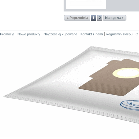
« Poprzednia
1
2
Następna »
Promocje
Nowe produkty
Najczęściej kupowane
Kontakt z nami
Regulamin sklepu
O