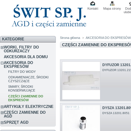
Kontakt
Mapa strony
Dod
ulub
Strona główna
>
AKCESORIA DO EKSPRESÓW
KATEGORIE
CZĘŚCI ZAMIENNE DO EKSPRES
WORKI, FILTRY DO
ODKURZACZY
AKCESORIA DLA DOMU
AKCESORIA DO
DYFUZOR 13201
EKSPRESÓW
DYFUZOR 13201.2
FILTRY DO WODY
ODKAMIENIACZE, ŚRODKI
CZYSZCZĄCE
SMARY, ŚRODKI
KONSERWUJĄCE
CZĘŚCI ZAMIENNE DO
EKSPRESÓW
ARTYKUŁY ELEKTRYCZNE
DYSZA 13201.80
CZĘŚCI ZAMIENNE DO
DYSZA 13201.8051
AGD
SPRZĘT AGD