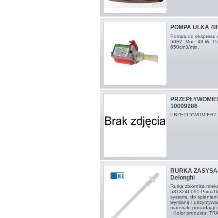
POMPA ULKA 48
Pompa do ekspresu
50HZ Moc: 48 W 15 b
650cm3/min.
PRZEPŁYWOMIE
10009286
PRZEPŁYWOMIERZ
RURKA ZASYSAJ
Delonghi
Rurka zbiornika ml
5313246091 PrimaD
systemu do spieniani
wymianę i utrzymywa
materiału posiadając
Kolor produktu: TR