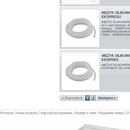
WĘŻYK SILIKO
EKSPRESU
WĘŻYK SILIKONOW
za 1 metr bierzący K
bieżący RURKA S
UNIWERSALNA NA ME
70SH - SPRZEDAW
WĘŻYK SILIKO
EKSPRES
WĘŻYK SILIKONOW
EKSPRESY DO K
« Poprzednia
1
2
Następna »
Promocje
Nowe produkty
Najczęściej kupowane
Kontakt z nami
Regulamin sklepu
O