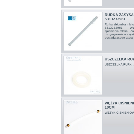
RURKA ZASYSA
5313232961
Rurka zbiornika mle
5313232961 Wężyk 
spieniania mleka. Za
utrzymywanie w czys
posiadającego atest
USZCZELKA RUR
USZCZELKA RURKI 1
WĘŻYK CIŚNIENI
10CM
WĘŻYK CIŚNIENIOW