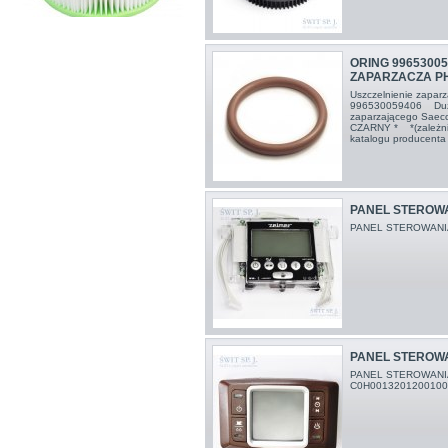
ORING 99653005
ZAPARZACZA PH
Uszczelnienie zapa
996530059406 Duża 
zaparzającego Sae
CZARNY * *(zależni
katalogu producenta 
PANEL STEROWA
PANEL STEROWANIA
PANEL STEROWA
PANEL STEROWANIA
C0H001320120010