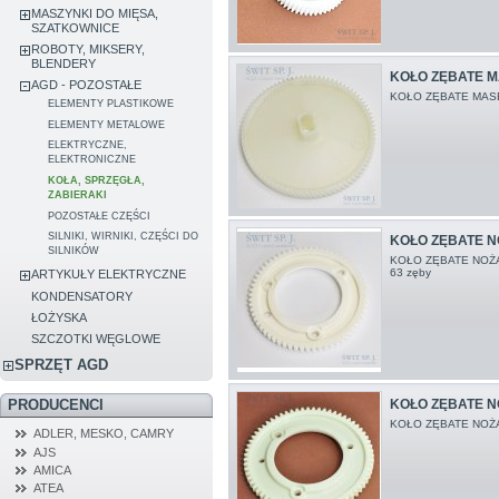
MASZYNKI DO MIĘSA,
SZATKOWNICE
ROBOTY, MIKSERY,
BLENDERY
KOŁO ZĘBATE M
AGD - POZOSTAŁE
KOŁO ZĘBATE MASE
ELEMENTY PLASTIKOWE
ELEMENTY METALOWE
ELEKTRYCZNE,
ELEKTRONICZNE
KOŁA, SPRZĘGŁA,
ZABIERAKI
POZOSTAŁE CZĘŚCI
SILNIKI, WIRNIKI, CZĘŚCI DO
KOŁO ZĘBATE N
SILNIKÓW
KOŁO ZĘBATE NOŻA 
63 zęby
ARTYKUŁY ELEKTRYCZNE
KONDENSATORY
ŁOŻYSKA
SZCZOTKI WĘGLOWE
SPRZĘT AGD
KOŁO ZĘBATE N
PRODUCENCI
KOŁO ZĘBATE NOŻA
ADLER, MESKO, CAMRY
AJS
AMICA
ATEA