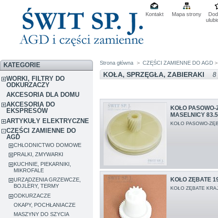
Kontakt
Mapa strony
Dod
ulub
Strona główna
>
CZĘŚCI ZAMIENNE DO AGD
KATEGORIE
KOŁA, SPRZĘGŁA, ZABIERAKI
8
WORKI, FILTRY DO
ODKURZACZY
AKCESORIA DLA DOMU
AKCESORIA DO
KOŁO PASOWO-
EKSPRESÓW
MASELNICY 83.5
ARTYKUŁY ELEKTRYCZNE
KOŁO PASOWO-ZĘB
CZĘŚCI ZAMIENNE DO
AGD
CHŁODNICTWO DOMOWE
PRALKI, ZMYWARKI
KUCHNIE, PIEKARNIKI,
MIKROFALE
KOŁO ZĘBATE 19
URZĄDZENIA GRZEWCZE,
BOJLERY, TERMY
KOŁO ZĘBATE KRA
ODKURZACZE
OKAPY, POCHŁANIACZE
MASZYNY DO SZYCIA