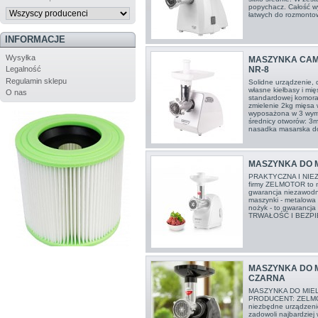
popychacz. Całość wy
łatwych do rozmontow
INFORMACJE
Wysyłka
MASZYNKA CAM
NR-8
Legalność
Regulamin sklepu
Solidne urządzenie, 
własne kiełbasy i mi
O nas
standardowej komora
zmielenie 2kg mięsa
wyposażona w 3 wymie
średnicy otworów: 3
nasadka masarska do
MASZYNKA DO M
PRAKTYCZNA I NIE
firmy ZELMOTOR to n
gwarancja niezawod
maszynki - metalowa
nożyk - to gwarancja
TRWAŁOŚĆ I BEZPI
MASZYNKA DO M
CZARNA
MASZYNKA DO MIEL
PRODUCENT: ZELMO
niezbędne urządzeni
zadowoli najbardzie