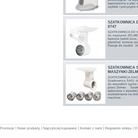
wyposażona w pięć ró
szybkie i precyzyjne k
SZATKOWNICA 
0747
SZATKOWNICA DO W
do maszynek ZELME
bębnów (wiórki duże,
plastrów) komora 
Pasuje do modeli: Zel
SZATKOWNICA 
MASZYNKI ZEL
SZATKOWNICA SA0
Szatkownica SA01 do
do wszystkich typów
przez Zelmer. Szatko
wykonane z wysokiej j
rozdrabniania na drob
marchew. ...
Promocje
Nowe produkty
Najczęściej kupowane
Kontakt z nami
Regulamin sklepu
O