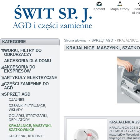
Kontakt
Mapa strony
Dod
ulub
Strona główna
>
SPRZĘT AGD
> KRAJALNICE,
KATEGORIE
KRAJALNICE, MASZYNKI, SZATK
WORKI, FILTRY DO
ODKURZACZY
AKCESORIA DLA DOMU
AKCESORIA DO
EKSPRESÓW
ARTYKUŁY ELEKTRYCZNE
CZĘŚCI ZAMIENNE DO
AGD
SPRZĘT AGD
CZAJNIKI
DZBANKI FILTRUJĄCE,
WKŁADY
GOLARKI, STRZYŻARKI,
DEPILATORY
KRAJALNICA 29
KRAJALNICE, MASZYNKI,
KRAJALNICA 294.5 
SZATKOWNICE
ZELMOTOR 294.5 wyko
materiałów. Wysokiej
KUCHENKI, KUCHNIE
tnącego ze stali nie