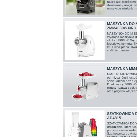
najlepszej jakości me
dwustronny nożyk, si
maszynce mielenie ma
MASZYNKA DO 
ZMM4080W NR8
MASZYNKA DO MIĘ
Wydajna maszynka d
silnika: 1900 W Wyda
Metalowa komora. Trw
lat Cicha praca Dwu
stali nierdzewnej ...
MASZYNKA MM4
MM4310 MASZYNKA 
od mięsa Jeśli jesteś
sobie kuchni bez nieg
Dzięki mocy 3000 W 
minutę. Łatwą obsłu
oraz przycisk włączani
SZATKOWNICA 
AD4815
SZATKOWNICA DO 
urządzenia, które uł
potraw i zaoszczędzi
Szatkownica do warzy
potrzebujesz! Ta wsz