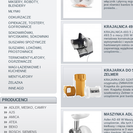
włącznik i płynną reg
MIKSERY, ROBOTY,
jest również bardzo 
BLENDERY
posiada...
MŁYNKI
ODKURZACZE
OPIEKACZE, TOSTERY,
KRAJALNICA 49
GOFROWNICE
KRAJALNICA 493.5 
SOKOWIRÓWKI,
493.5 o mocy 200 W je
WYCISKARKI, SOKOWNIKI
metalowa konstrukcja
wytrzymałości i wysok
SUSZARKI SPOŻYWCZE
hartowanym ostrzu or
SUSZARKI, LOKÓWKI,
zapewniają wyjątkowy
urządzeniu...
PROSTOWNICE
TERMOWENTYLATORY,
OGRZEWACZE
WAGI ŁAZIENKOWE I
KRAJARKA DO 
KUCHENNE
ZELMER
WENTYLATORY
KRAJARKA DO SZA
ŻELAZKA
oryginalny:ZMMA00
Krajarka do gotowan
INNE AGD
mm Krajarka działa w
szatkownicy Zelmer
urządzenie jest bardz
PRODUCENCI
ADLER, MESKO, CAMRY
AJS
MASZYNKA ADL
AMICA
Adler AD 48 W Masz
ATEA
urządzenie, dla tych
kiełbasy i mięsa mie
BEKO
wyposażona w 3 wymie
BOSCH, SIEMENS
sitko średnie. W zes