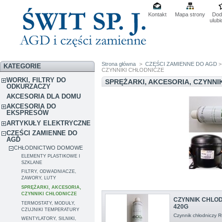
Kontakt
Mapa strony
Dod
ulub
Strona główna
>
CZĘŚCI ZAMIENNE DO AGD
KATEGORIE
CZYNNIKI CHŁODNICZE
WORKI, FILTRY DO
SPRĘŻARKI, AKCESORIA, CZYNNI
ODKURZACZY
AKCESORIA DLA DOMU
AKCESORIA DO
EKSPRESÓW
ARTYKUŁY ELEKTRYCZNE
CZĘŚCI ZAMIENNE DO
AGD
CHŁODNICTWO DOMOWE
ELEMENTY PLASTIKOWE I
SZKLANE
FILTRY, ODWADNIACZE,
ZAWORY, LUTY
SPRĘŻARKI, AKCESORIA,
CZYNNIKI CHŁODNICZE
CZYNNIK CHLOD
TERMOSTATY, MODUŁY,
420G
CZUJNIKI TEMPERATURY
Czynnik chłodniczy 
WENTYLATORY, SILNIKI,