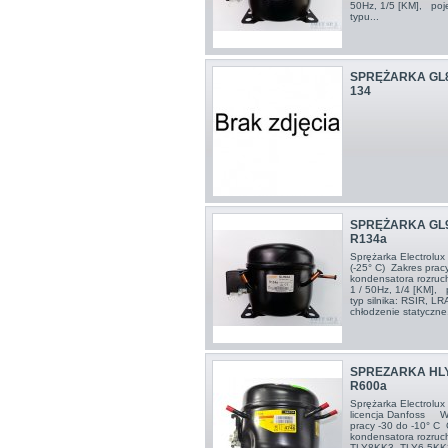
50Hz, 1/5 [KM], poj
typu...
SPRĘŻARKA GL8
134
SPRĘŻARKA GL9
R134a
Sprężarka Electrolu
(-25° C) Zakres prac
kondensatora rozru
1 / 50Hz, 1/4 [KM],
typ silnika: RSIR, LR
chłodzenie statyczne.
SPREZARKA HLY
R600a
Sprężarka Electrolu
licencja Danfoss Wy
pracy -30 do -10° C
kondensatora rozru
TLY8KK3, TLY6,5KK