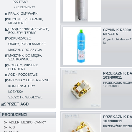
PODSTAWY
INNE ELEMENTY
PRALKI, ZMYWARKI
KUCHNIE, PIEKARNIKI,
MIKROFALE
URZĄDZENIA GRZEWCZE,
CZYNNIK R600A
BOJLERY, TERMY
NEVADA
ODKURZACZE
Czynnik chłodniczy 
kg
OKAPY, POCHŁANIACZE
MASZYNY DO SZYCIA
MASZYNKI DO MIĘSA,
SZATKOWNICE
ROBOTY, MIKSERY,
BLENDERY
PRZEKAŹNIK D
AGD - POZOSTAŁE
103N00011
ARTYKUŁY ELEKTRYCZNE
PRZEKAŹNIK ROZR
KONDENSATORY
103N00011
ŁOŻYSKA
SZCZOTKI WĘGLOWE
SPRZĘT AGD
PRODUCENCI
PRZEKAŹNIK D
103N00015
ADLER, MESKO, CAMRY
PRZEKAŹNIK ROZR
AJS
AMICA