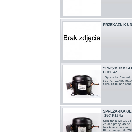
PRZEKAZNIK UNI
SPRĘŻARKA GL6
C R134a
Sprężarka Electrol
(-25° C) Zakres pra
Silnik RSIR bez kon
SPRĘŻARKA GL
-25C R134a
Sprężarka typ GL 75
Zakres pracy -35 do
bez kondensatora r
Electrolux typ. GL75