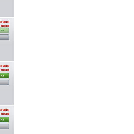
brutto
ł netto
yka
brutto
ł netto
yka
brutto
ł netto
yka