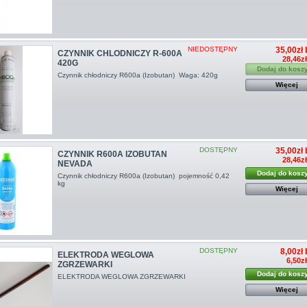
NIEDOSTĘPNY
35,00zł 
CZYNNIK CHLODNICZY R-600A
28,46z
420G
Dodaj do kosz
Czynnik chłodniczy R600a (Izobutan) Waga: 420g
Więcej
DOSTĘPNY
35,00zł 
CZYNNIK R600A IZOBUTAN
28,46z
NEVADA
Dodaj do kosz
Czynnik chłodniczy R600a (Izobutan) pojemność 0,42
kg
Więcej
DOSTĘPNY
8,00zł 
ELEKTRODA WEGLOWA
6,50z
ZGRZEWARKI
Dodaj do kosz
ELEKTRODA WEGLOWA ZGRZEWARKI
Więcej