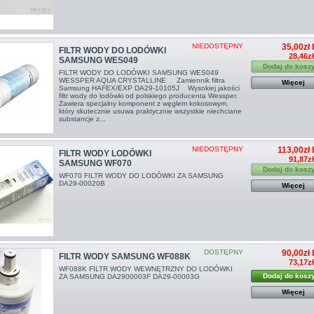
NIEDOSTĘPNY
35,00zł 
FILTR WODY DO LODÓWKI
28,46z
SAMSUNG WES049
Dodaj do kosz
FILTR WODY DO LODÓWKI SAMSUNG WES049
WESSPER AQUA CRYSTALLINE Zamiennik filtra
Więcej
Samsung HAFEX/EXP DA29-10105J Wysokiej jakości
filtr wody do lodówki od polskiego producenta Wessper.
Zawiera specjalny komponent z węglem kokosowym,
który skutecznie usuwa praktycznie wszystkie niechciane
substancje z...
NIEDOSTĘPNY
113,00zł 
FILTR WODY LODÓWKI
91,87z
SAMSUNG WF070
Dodaj do kosz
WF070 FILTR WODY DO LODÓWKI ZA SAMSUNG
DA29-00020B
Więcej
DOSTĘPNY
90,00zł 
FILTR WODY SAMSUNG WF088K
73,17z
WF088K FILTR WODY WEWNĘTRZNY DO LODÓWKI
Dodaj do kosz
ZA SAMSUNG DA2900003F DA29-00003G
Więcej