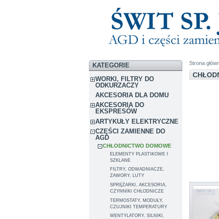
Strona głów
KATEGORIE
CHŁOD
WORKI, FILTRY DO
ODKURZACZY
AKCESORIA DLA DOMU
AKCESORIA DO
EKSPRESÓW
ARTYKUŁY ELEKTRYCZNE
CZĘŚCI ZAMIENNE DO
AGD
CHŁODNICTWO DOMOWE
ELEMENTY PLASTIKOWE I
SZKLANE
FILTRY, ODWADNIACZE,
ZAWORY, LUTY
SPRĘŻARKI, AKCESORIA,
CZYNNIKI CHŁODNICZE
TERMOSTATY, MODUŁY,
CZUJNIKI TEMPERATURY
WENTYLATORY, SILNIKI,