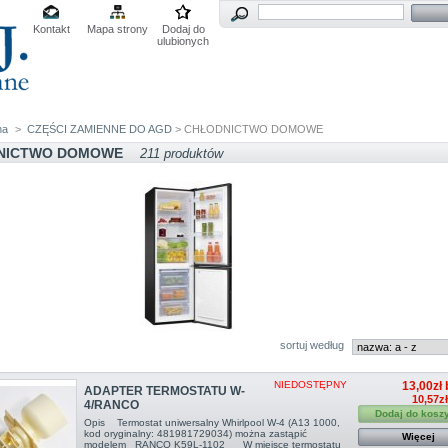
Kontakt
Mapa strony
Dodaj do
ulubionych
na
>
CZĘŚCI ZAMIENNE DO AGD
> CHŁODNICTWO DOMOWE
NICTWO DOMOWE
211 produktów
sortuj według
NIEDOSTĘPNY
13,00zł 
ADAPTER TERMOSTATU W-
10,57z
4/RANCO
Dodaj do kosz
Opis Termostat uniwersalny Whirlpool W-4 (A13 1000,
kod oryginalny: 481981729034) można zastąpić
Więcej
modelem RANCO K59L-1102 W miejsce termostatu