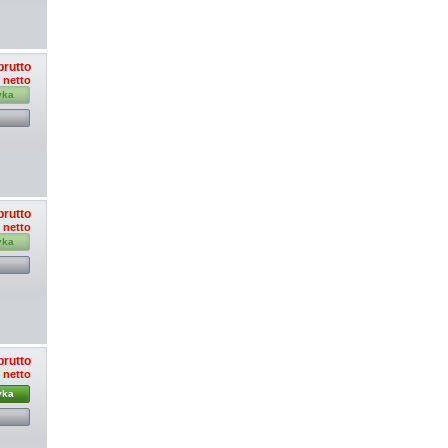
brutto
ł netto
yka
brutto
ł netto
yka
brutto
ł netto
yka