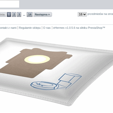
przedmiotów na stro
dnia
1
2
3
14
Następna »
...
ontakt z nami
Regulamin sklepu
O nas
eHermes v1.0.5.6
na silniku
PrestaShop
™