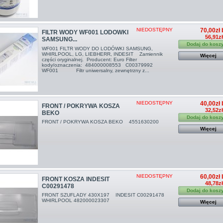
NIEDOSTĘPNY
70,00zł 
FILTR WODY WF001 LODOWKI
56,91z
SAMSUNG...
Dodaj do kosz
WF001 FILTR WODY DO LODÓWKI SAMSUNG,
WHIRLPOOL, LG, LIEBHERR, INDESIT Zamiennik
Więcej
części oryginalnej. Producent: Euro Filter
kody/oznaczenia: 484000008553 C00379992
WF001 Filtr uniwersalny, zewnętrzny z...
NIEDOSTĘPNY
40,00zł 
FRONT / POKRYWA KOSZA
32,52z
BEKO
Dodaj do kosz
FRONT / POKRYWA KOSZA BEKO 4551630200
Więcej
NIEDOSTĘPNY
60,00zł 
FRONT KOSZA INDESIT
48,78z
C00291478
Dodaj do kosz
FRONT SZUFLADY 430X197 INDESIT C00291478
WHIRLPOOL 482000023307
Więcej