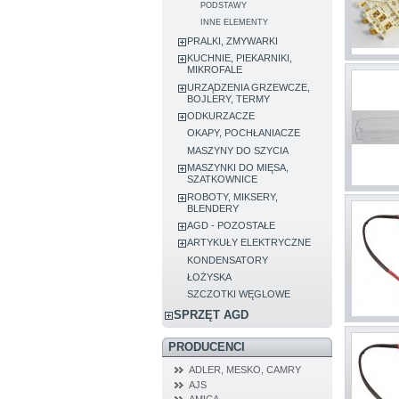
PODSTAWY
INNE ELEMENTY
PRALKI, ZMYWARKI
KUCHNIE, PIEKARNIKI,
MIKROFALE
URZĄDZENIA GRZEWCZE,
BOJLERY, TERMY
ODKURZACZE
OKAPY, POCHŁANIACZE
MASZYNY DO SZYCIA
MASZYNKI DO MIĘSA,
SZATKOWNICE
ROBOTY, MIKSERY,
BLENDERY
AGD - POZOSTAŁE
ARTYKUŁY ELEKTRYCZNE
KONDENSATORY
ŁOŻYSKA
SZCZOTKI WĘGLOWE
SPRZĘT AGD
PRODUCENCI
ADLER, MESKO, CAMRY
AJS
AMICA