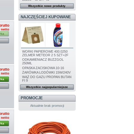
Wszystkie nowe produkty
NAJCZĘŚCIEJ KUPOWANE
brutto
ł netto
yka
WORKI PAPIEROWE 400.0250
ZELMER METEOR 2 5 SZT+2F
ODKAMIENIACZ BUZZGOL
250ML
OPASKA ZACISKOWA 10-16
brutto
ŻARÓWKA LODÓWKI 15W/240V
ł netto
WĄŻ DO GAZU PROPAN BUTAN
yka
FI 9
Wszystkie najpopularniejsze
PROMOCJE
Aktualnie brak promocji
brutto
ł netto
yka