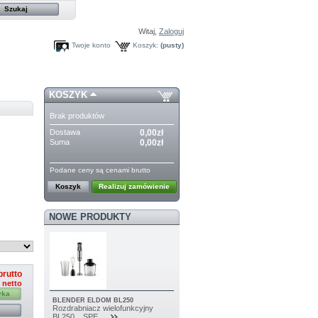
Witaj,
Zaloguj
Twoje konto
Koszyk:
(pusty)
KOSZYK
Brak produktów
Dostawa
0,00zł
Suma
0,00zł
Podane ceny są cenami brutto
Koszyk
Realizuj zamówienie
NOWE PRODUKTY
brutto
ł netto
yka
BLENDER ELDOM BL250
Rozdrabniacz wielofunkcyjny
BL250 SPE...