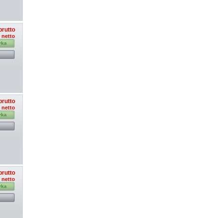
brutto
ł netto
yka
brutto
ł netto
yka
brutto
ł netto
yka