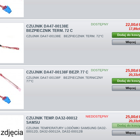
DOSTĘPNY
22,00zł 
CZUJNIK DA47-00138E
17,89z
BEZPIECZNIK TERM. 72 C
Dodaj do kosz
CZUJNIK DA47-00138E BEZPIECZNIK TERM. 72°C
Więcej
DOSTĘPNY
25,00zł 
CZUJNIK DA47-00138F BEZP. 77 C
20,33z
CZUJNIK DA47-00138F BEZPIECZNIK TERNICZNY
Dodaj do kosz
77°C
Więcej
NIEDOSTĘPNY
25,00zł 
CZUJNIK TEMP. DA32-00012
20,33z
SAMSU
Dodaj do kosz
CZUJNIK TEMPERATURY LODÓWKI SAMSUNG DA32-
00012D, DA32-00012A, DA32-00012B
Więcej