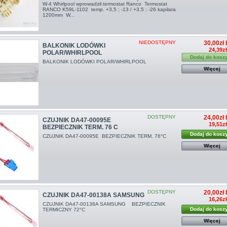
W-4 Whirlpool wprowadził termostat Ranco Termostat
RANCO K59L-1102 temp. +3,5 ; -13 / +3,5 ; -26 kapilara
1200mm W...
NIEDOSTĘPNY
30,00zł 
BALKONIK LODÓWKI
24,39z
POLAR/WHIRLPOOL
Dodaj do kosz
BALKONIK LODÓWKI POLAR/WHIRLPOOL
Więcej
DOSTĘPNY
24,00zł 
CZUJNIK DA47-00095E
19,51z
BEZPIECZNIK TERM. 76 C
Dodaj do kosz
CZUJNIK DA47-00095E BEZPIECZNIK TERM. 76°C
Więcej
DOSTĘPNY
20,00zł 
CZUJNIK DA47-00138A SAMSUNG
16,26z
CZUJNIK DA47-00138A SAMSUNG BEZPIECZNIK
Dodaj do kosz
TERMICZNY 72°C
Więcej