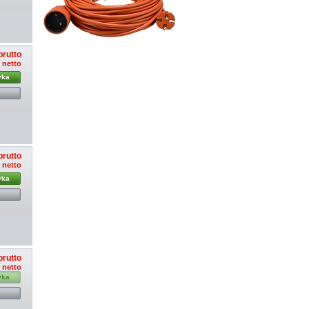
brutto
ł netto
yka
brutto
ł netto
yka
brutto
ł netto
yka