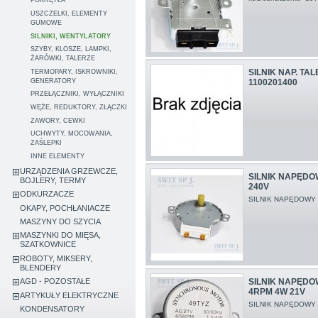
POKRĘTŁA
USZCZELKI, ELEMENTY
GUMOWE
SILNIKI, WENTYLATORY
SZYBY, KLOSZE, LAMPKI,
ŻARÓWKI, TALERZE
SILNIK NAP. TA
TERMOPARY, ISKROWNIKI,
GENERATORY
1100201400
PRZEŁĄCZNIKI, WYŁĄCZNIKI
WĘŻE, REDUKTORY, ZŁĄCZKI
ZAWORY, CEWKI
UCHWYTY, MOCOWANIA,
ZAŚLEPKI
INNE ELEMENTY
URZĄDZENIA GRZEWCZE,
SILNIK NAPĘDO
BOJLERY, TERMY
240V
ODKURZACZE
SILNIK NAPĘDOWY 
OKAPY, POCHŁANIACZE
MASZYNY DO SZYCIA
MASZYNKI DO MIĘSA,
SZATKOWNICE
ROBOTY, MIKSERY,
BLENDERY
SILNIK NAPĘDO
AGD - POZOSTAŁE
4RPM 4W 21V
ARTYKUŁY ELEKTRYCZNE
SILNIK NAPĘDOWY
KONDENSATORY