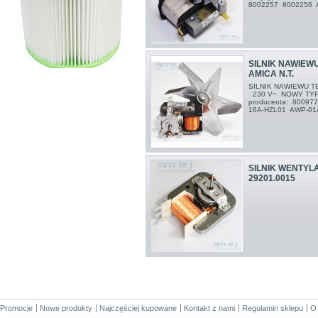
8002257 8002256 
SILNIK NAWIEW
AMICA N.T.
SILNIK NAWIEWU T
230 V~ NOWY TYP
producenta: 8009
16A-HZL01 AWP-01
SILNIK WENTYL
29201.0015
Promocje
Nowe produkty
Najczęściej kupowane
Kontakt z nami
Regulamin sklepu
O