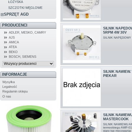
ŁOŻYSKA
SZCZOTKI WĘGLOWE
SPRZĘT AGD
PRODUCENCI
SILNIK NAPĘDO
5RPM 4W 30V
ADLER, MESKO, CAMRY
AJS
SILNIK NAPĘDOWY
AMICA
ATEA
BEKO
BOSCH, SIEMENS
SILNIK NAWIEW
INFORMACJE
PIEKAR
Wysyłka
Legalność
Regulamin sklepu
O nas
SILNIK NAWIEWU
MASTERCOOK
SILNIK NAWIEWU A
termoobiegu AWP-01
stary typ mocowani