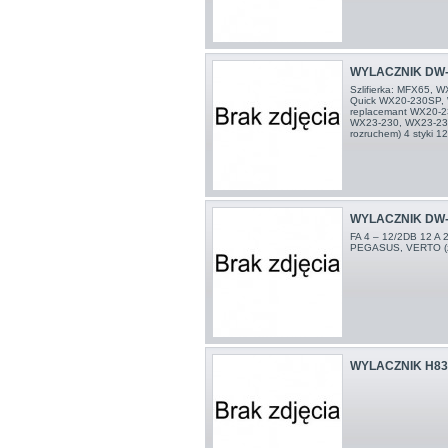
WYLACZNIK DW-
Szlifierka: MFX65,
Quick WX20-230SP,
replacemant WX20-
WX23-230, WX23-230
rozruchem) 4 styki 1
WYLACZNIK DW-
FA 4 – 12/2DB 12 A 
PEGASUS, VERTO (z 
WYLACZNIK H830