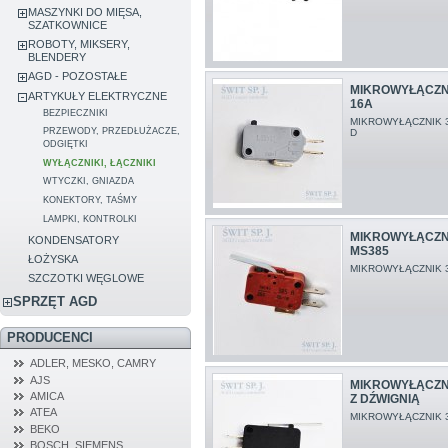
MASZYNKI DO MIĘSA,
SZATKOWNICE
ROBOTY, MIKSERY,
BLENDERY
AGD - POZOSTAŁE
MIKROWYŁĄCZN
ARTYKUŁY ELEKTRYCZNE
16A
BEZPIECZNIKI
MIKROWYŁĄCZNIK 
PRZEWODY, PRZEDŁUŻACZE,
D
ODGIĘTKI
WYŁĄCZNIKI, ŁĄCZNIKI
WTYCZKI, GNIAZDA
KONEKTORY, TAŚMY
LAMPKI, KONTROLKI
MIKROWYŁĄCZN
KONDENSATORY
MS385
ŁOŻYSKA
MIKROWYŁĄCZNIK 
SZCZOTKI WĘGLOWE
SPRZĘT AGD
PRODUCENCI
ADLER, MESKO, CAMRY
AJS
MIKROWYŁĄCZN
AMICA
Z DŹWIGNIĄ
ATEA
MIKROWYŁĄCZNIK 
BEKO
BOSCH, SIEMENS