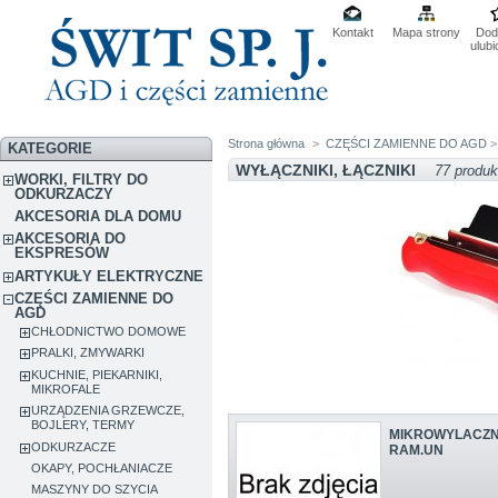
Kontakt
Mapa strony
Dod
ulub
Strona główna
>
CZĘŚCI ZAMIENNE DO AGD
KATEGORIE
WYŁĄCZNIKI, ŁĄCZNIKI
77 produ
WORKI, FILTRY DO
ODKURZACZY
AKCESORIA DLA DOMU
AKCESORIA DO
EKSPRESÓW
ARTYKUŁY ELEKTRYCZNE
CZĘŚCI ZAMIENNE DO
AGD
CHŁODNICTWO DOMOWE
PRALKI, ZMYWARKI
KUCHNIE, PIEKARNIKI,
MIKROFALE
URZĄDZENIA GRZEWCZE,
BOJLERY, TERMY
MIKROWYLACZNI
ODKURZACZE
RAM.UN
OKAPY, POCHŁANIACZE
MASZYNY DO SZYCIA