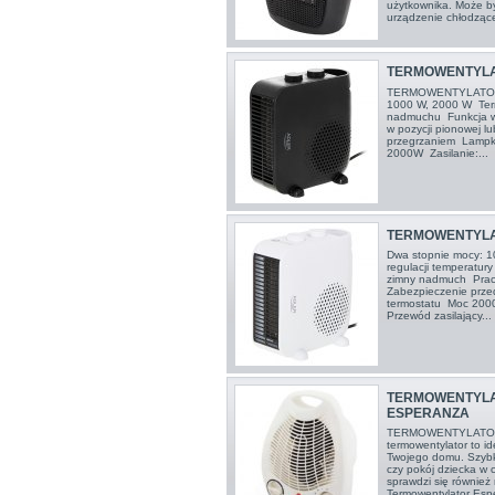
użytkownika. Może b
urządzenie chłodzące
TERMOWENTYLA
TERMOWENTYLATOR
1000 W, 2000 W Term
nadmuchu Funkcja w
w pozycji pionowej l
przegrzaniem Lampk
2000W Zasilanie:...
TERMOWENTYLA
Dwa stopnie mocy: 1
regulacji temperatur
zimny nadmuch Praca
Zabezpieczenie prze
termostatu Moc 200
Przewód zasilający...
TERMOWENTYLA
ESPERANZA
TERMOWENTYLATO
termowentylator to i
Twojego domu. Szybko
czy pokój dziecka w 
sprawdzi się również
Termowentylator Esp