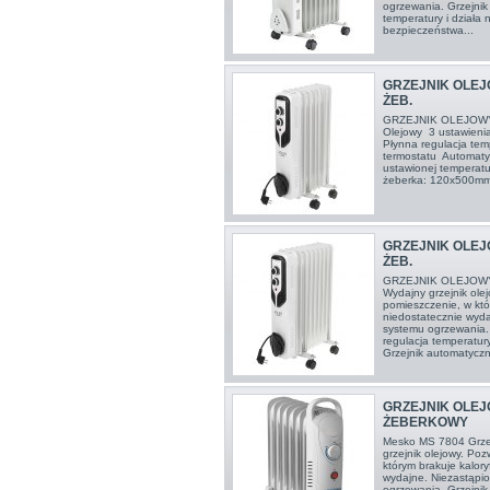
ogrzewania. Grzejnik 
temperatury i działa
bezpieczeństwa...
GRZEJNIK OLEJ
ŻEB.
GRZEJNIK OLEJOWY
Olejowy 3 ustawien
Płynna regulacja te
termostatu Automaty
ustawionej temperatu
żeberka: 120x500mm 
GRZEJNIK OLEJ
ŻEB.
GRZEJNIK OLEJOW
Wydajny grzejnik ole
pomieszczenie, w któ
niedostatecznie wyda
systemu ogrzewania. 
regulacja temperatur
Grzejnik automatyczni
GRZEJNIK OLEJ
ŻEBERKOWY
Mesko MS 7804 Grzej
grzejnik olejowy. Po
którym brakuje kalor
wydajne. Niezastąpio
ogrzewania. Grzejnik 