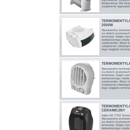
temperatury. Dla bez
urządzenie wyposażo
TERMOWENTYLA
2000W
Niezawodny termowen
na dwóch poziomach
termostat, dzięki cze
wytwarzanego ciepła 
użytkownika. Może b
urządzenie chłodząc
tego względu termowe
TERMOWENTYLA
Niezawodny termowen
na dwóch poziomach
termostat, dzięki cze
wytwarzanego ciepła 
użytkownika. Może b
urządzenie chłodząc
tego względu termowe
TERMOWENTYLA
CERAMICZNY
Adler AD 7702 Term
Niezawodny termowen
na dwóch poziomach
termostat, dzięki cze
wytwarzanego ciepła 