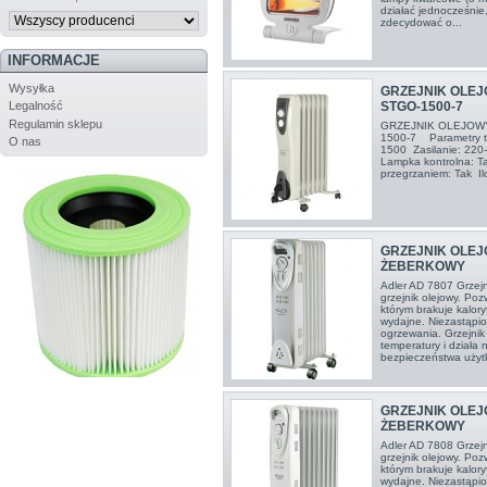
działać jednocześnie
zdecydować o...
INFORMACJE
Wysyłka
GRZEJNIK OLEJ
STGO-1500-7
Legalność
Regulamin sklepu
GRZEJNIK OLEJOWY
1500-7 Parametry t
O nas
1500 Zasilanie: 220
Lampka kontrolna: T
przegrzaniem: Tak I
GRZEJNIK OLEJ
ŻEBERKOWY
Adler AD 7807 Grzej
grzejnik olejowy. Po
którym brakuje kalor
wydajne. Niezastąpio
ogrzewania. Grzejnik 
temperatury i działa
bezpieczeństwa użytk
GRZEJNIK OLEJ
ŻEBERKOWY
Adler AD 7808 Grze
grzejnik olejowy. Po
którym brakuje kalor
wydajne. Niezastąpio