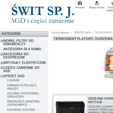
Kontakt
Mapa strony
Dod
ulub
Strona główna
>
SPRZĘT AGD
> TERMOWENT
KATEGORIE
TERMOWENTYLATORY, OGRZEW
WORKI, FILTRY DO
ODKURZACZY
AKCESORIA DLA DOMU
AKCESORIA DO
EKSPRESÓW
ARTYKUŁY ELEKTRYCZNE
CZĘŚCI ZAMIENNE DO
AGD
SPRZĘT AGD
CZAJNIKI
DZBANKI FILTRUJĄCE,
WKŁADY
GOLARKI, STRZYŻARKI,
DEPILATORY
GRZEJNIK KON
KRAJALNICE, MASZYNKI,
MS7741B
SZATKOWNICE
GRZEJNIK KONWEK
nawiewu TURBO zape
KUCHENKI, KUCHNIE
powietrza Timer 24-