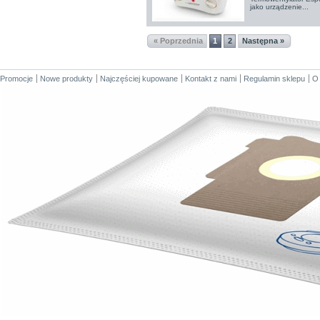
jako urządzenie...
« Poprzednia
1
2
Następna »
Promocje
Nowe produkty
Najczęściej kupowane
Kontakt z nami
Regulamin sklepu
O