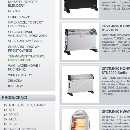
MIKSERY, ROBOTY,
termostatem 3 pozi
Ochrona przed przeg
BLENDERY
hałasu <45dB Długoś
MŁYNKI
ODKURZACZE
OPIEKACZE, TOSTERY,
GRZEJNIK KON
GOFROWNICE
MS7741W
SOKOWIRÓWKI,
GRZEJNIK KONWEK
WYCISKARKI, SOKOWNIKI
nawiewu TURBO zape
SUSZARKI SPOŻYWCZE
powietrza Timer 24-
termostatem 3 pozi
SUSZARKI, LOKÓWKI,
Ochrona przed przeg
PROSTOWNICE
hałasu <45dB Długoś
TERMOWENTYLATORY,
OGRZEWACZE
WAGI ŁAZIENKOWE I
GRZEJNIK KON
KUCHENNE
STK2000 Stella
WENTYLATORY
GRZEJNIK KONWEK
ŻELAZKA
Parametry ogólne Ro
24 miesiące Parame
INNE AGD
[W]: 2000 Zasilanie:
Tak Zabezpieczenia 
Poziomy...
PRODUCENCI
ADLER, MESKO, CAMRY
AJS
GRZEJNIK KWA
AMICA
Mesko MS 7710 Grze
ATEA
Mesko MS 7710 o moc
wydajne urządzenie, 
BEKO
temperaturę w pomies
BOSCH, SIEMENS
lampy kwarcowe (o m