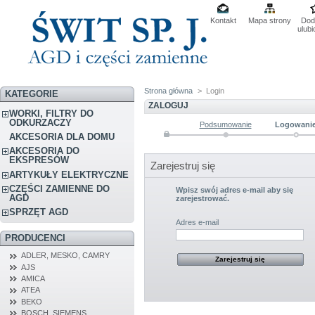
Kontakt
Mapa strony
Dod
ulub
Strona główna
>
Login
KATEGORIE
ZALOGUJ
WORKI, FILTRY DO
ODKURZACZY
Podsumowanie
Logowani
AKCESORIA DLA DOMU
AKCESORIA DO
EKSPRESÓW
Zarejestruj się
ARTYKUŁY ELEKTRYCZNE
CZĘŚCI ZAMIENNE DO
Wpisz swój adres e-mail aby się
AGD
zarejestrować.
SPRZĘT AGD
Adres e-mail
PRODUCENCI
ADLER, MESKO, CAMRY
AJS
AMICA
ATEA
BEKO
BOSCH, SIEMENS