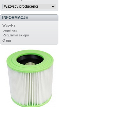
INFORMACJE
Wysyłka
Legalność
Regulamin sklepu
O nas