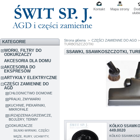
Kontakt
Mapa strony
Dod
ulub
Strona główna
>
CZĘŚCI ZAMIENNE DO AGD
KATEGORIE
TURBOSZCZOTKI
WORKI, FILTRY DO
SSAWKI, SSAWKOSZCZOTKI, TU
ODKURZACZY
AKCESORIA DLA DOMU
AKCESORIA DO
EKSPRESÓW
ARTYKUŁY ELEKTRYCZNE
CZĘŚCI ZAMIENNE DO
AGD
CHŁODNICTWO DOMOWE
PRALKI, ZMYWARKI
KUCHNIE, PIEKARNIKI,
MIKROFALE
URZĄDZENIA GRZEWCZE,
BOJLERY, TERMY
ODKURZACZE
KÓŁKO SSAWKO
449.0020
SILNIKI-WIRNIKI, CZĘŚCI
KÓŁKO SSAWKOSZC
WĘŻE, RURY, UCHWYTY,