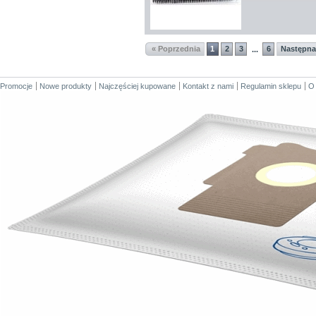
« Poprzednia
1
2
3
6
Następna
...
Promocje
Nowe produkty
Najczęściej kupowane
Kontakt z nami
Regulamin sklepu
O