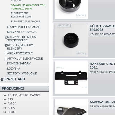
ZŁĄCZKI
SSAWKI, SSAWKOSZCZOTKI,
TURBOSZCZOTKI
ELEKTRYCZNE,
ELEKTRONICZNE
ELEMENTY PLASTIKOWE
KÓŁKO SSAWKO
OKAPY, POCHŁANIACZE
549.0022
MASZYNY DO SZYCIA
KÓŁKO SSAWKOSZC
MASZYNKI DO MIĘSA,
SZATKOWNICE
ROBOTY, MIKSERY,
BLENDERY
AGD - POZOSTAŁE
ARTYKUŁY ELEKTRYCZNE
KONDENSATORY
NAKŁADKA DO P
106.1
ŁOŻYSKA
NAKŁADKA DO PAR
SZCZOTKI WĘGLOWE
SPRZĘT AGD
PRODUCENCI
ADLER, MESKO, CAMRY
AJS
SSAWKA 1010 Z
AMICA
SSAWKA 1010 ZE 
ATEA
BEKO