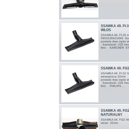
SSAWKA 49. FI-
WŁOS
SSAWKA 49. FI-35
5904238421840 Ssa
posiada dwa rzędy w
Szerokość- 235 mm;
firm: KARCHER ST
SSAWKA 49. FI
SSAWKA 49. FI-32
wewnętrzna 32mm S
posiada dwa rzędy w
Szerokość- 235 mm;
firm: PHILIPS ...
SSAWKA 49. FI3
NATURALNY
SSAWKA 49. FI32 
wewn. 32mm