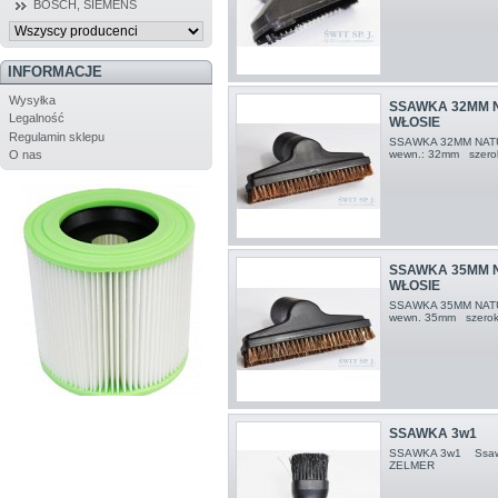
BOSCH, SIEMENS
INFORMACJE
Wysyłka
SSAWKA 32MM 
Legalność
WŁOSIE
Regulamin sklepu
SSAWKA 32MM NAT
wewn.: 32mm sze
O nas
SSAWKA 35MM 
WŁOSIE
SSAWKA 35MM NAT
wewn. 35mm szerok
SSAWKA 3w1
SSAWKA 3w1 Ssawka
ZELMER