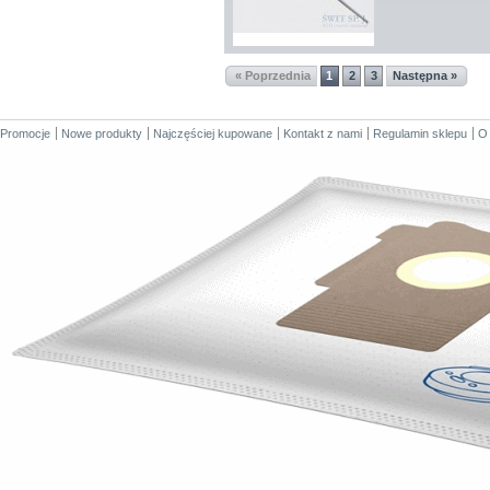
« Poprzednia
1
2
3
Następna »
Promocje
Nowe produkty
Najczęściej kupowane
Kontakt z nami
Regulamin sklepu
O