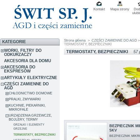
Kontakt
Mapa strony
Dod
ulub
Strona główna
>
CZĘŚCI ZAMIENNE DO AGD
KATEGORIE
TERMOSTATY, BEZPIECZNIKI
WORKI, FILTRY DO
TERMOSTATY, BEZPIECZNIKI
57 
ODKURZACZY
AKCESORIA DLA DOMU
AKCESORIA DO
EKSPRESÓW
ARTYKUŁY ELEKTRYCZNE
CZĘŚCI ZAMIENNE DO
AGD
CHŁODNICTWO DOMOWE
PRALKI, ZMYWARKI
KUCHNIE, PIEKARNIKI,
MIKROFALE
URZĄDZENIA GRZEWCZE,
BOJLERY, TERMY
GRZAŁKI I ELEMENTY
BEZPIECZNIK MIK
GRZEJNE
5KV
TERMOSTATY, BEZPIECZNIKI
BEZPIECZNIK MIKRO