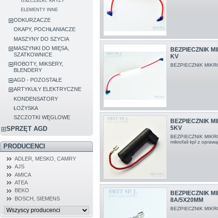
USZCZELKI, KRYZY
ELEMENTY INNE
ODKURZACZE
OKAPY, POCHŁANIACZE
MASZYNY DO SZYCIA
MASZYNKI DO MIĘSA,
BEZPIECZNIK MI
SZATKOWNICE
KV
ROBOTY, MIKSERY,
BEZPIECZNIK MIKRO
BLENDERY
AGD - POZOSTAŁE
ARTYKUŁY ELEKTRYCZNE
KONDENSATORY
ŁOŻYSKA
SZCZOTKI WĘGLOWE
BEZPIECZNIK MI
5KV
SPRZĘT AGD
BEZPIECZNIK MIKRO
mikrofali kpl z opraw
PRODUCENCI
ADLER, MESKO, CAMRY
AJS
AMICA
ATEA
BEKO
BEZPIECZNIK M
BOSCH, SIEMENS
8A/5X20MM
BEZPIECZNIK MIKR