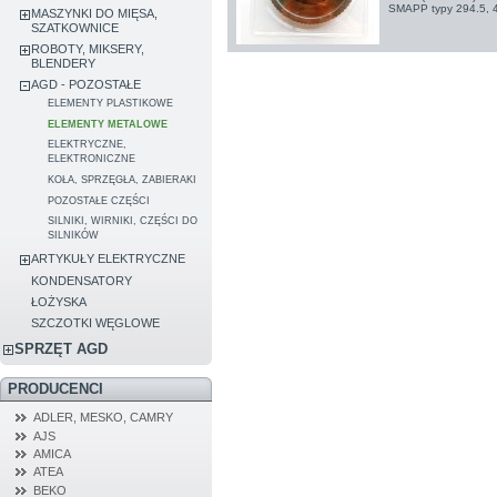
SMAPP typy 294.5, 4
MASZYNKI DO MIĘSA,
SZATKOWNICE
ROBOTY, MIKSERY,
BLENDERY
AGD - POZOSTAŁE
ELEMENTY PLASTIKOWE
ELEMENTY METALOWE
ELEKTRYCZNE,
ELEKTRONICZNE
KOŁA, SPRZĘGŁA, ZABIERAKI
POZOSTAŁE CZĘŚCI
SILNIKI, WIRNIKI, CZĘŚCI DO
SILNIKÓW
ARTYKUŁY ELEKTRYCZNE
KONDENSATORY
ŁOŻYSKA
SZCZOTKI WĘGLOWE
SPRZĘT AGD
PRODUCENCI
ADLER, MESKO, CAMRY
AJS
AMICA
ATEA
BEKO