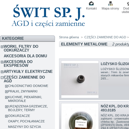
Kontakt
Mapa strony
Dod
ulub
Strona główna
>
CZĘŚCI ZAMIENNE DO AGD
KATEGORIE
ELEMENTY METALOWE
2 produkt
WORKI, FILTRY DO
ODKURZACZY
AKCESORIA DLA DOMU
AKCESORIA DO
LOŻYSKO ŚLIZG
EKSPRESÓW
LOŻYSKO ŚLIZGOWE 
ARTYKUŁY ELEKTRYCZNE
wewn.: 7mm śr. zew
starych mikserów firm
CZĘŚCI ZAMIENNE DO
265...
AGD
CHŁODNICTWO DOMOWE
PRALKI, ZMYWARKI
KUCHNIE, PIEKARNIKI,
MIKROFALE
NÓŻ KPL. DO K
URZĄDZENIA GRZEWCZE,
BOJLERY, TERMY
493.0185
NÓŻ KPL. DO KRAJA
ODKURZACZE
ząbkami - uniwersaln
OKAPY, POCHŁANIACZE
chleba itp. Zastosow
(ZFS0915) Doris, 493
MASZYNY DO SZYCIA
294.6 (ZFS0715) Alex