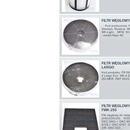
FILTR WĘGLOWY
Kod producenta: F
(Dandys, Rustica) W
WK-Light MPM 5
- model Akpo 90
FILTR WĘGLOWY
LARGO
Kod produktu: FR-
4 Largo Eco WK-4 
ZELMER ZWT 6024
FILTR WĘGLOWY
FWK-250
Filtr węglowy do ok
(240x220x10) KOD
OKC 5661 I OKC 6
6726 I OKC 6767 
Z/R OKC 523...