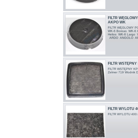
FILTR WĘGLOWY
AKPO WK
FILTR WĘGLOWY 
WK-6 Boreas WK-6 I
Helios WK-6 Largo W
ARDO ANGOLO AR 
FILTR WSTĘPNY 
FILTR WSTĘPNY KPL
Zelmer 719 Wodnik
FILTR WYLOTU 4
FILTR WYLOTU 400.