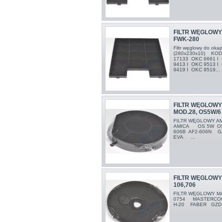
FILTR WĘGLOWY
FWK-280
Filtr węglowy do ok
(280x230x10) KOD
17133 OKC 6661 I 
9413 I OKC 9513 I
9419 I OKC 9519...
FILTR WĘGLOWY
MOD.28, OS5W/6
FILTR WĘGLOWY A
AMICA OS 5W OS
606B AF2-606N G
EVA ...
FILTR WĘGLOW
106,706
FILTR WĘGLOWY M
0754 MASTERCOO
H-20 FABER GZD