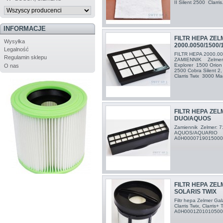
II Silent 2500 Clarris.
INFORMACJE
FILTR HEPA ZE
Wysyłka
2000.0050/1500/
Legalność
FILTR HEPA 2000.0
Regulamin sklepu
ZAMIENNIK Zelmer 
Explorer 1500 Orio
O nas
2500 Cobra Silent 2
Clarris Twix 3000 Ma
FILTR HEPA ZEL
DUO/AQUOS
Zamiennik Zelmer: 
AQUOS/AQUARIO ory
A0H000071901500
FILTR HEPA ZEL
SOLARIS TWIX
Filtr hepa Zelmer G
Clarris Twix, Clarr
A0H0001Z010105