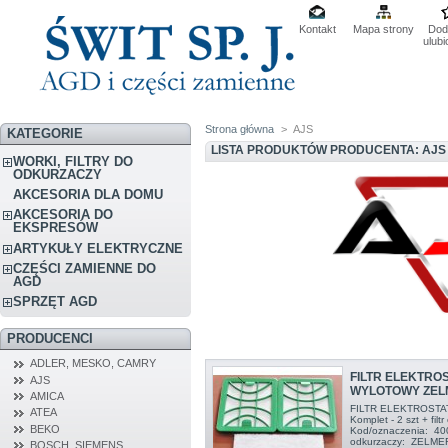
Kontakt
Mapa strony
Dod
ulub
Strona główna
>
AJS
KATEGORIE
LISTA PRODUKTÓW PRODUCENTA: AJS
WORKI, FILTRY DO
ODKURZACZY
AKCESORIA DLA DOMU
AKCESORIA DO
EKSPRESÓW
ARTYKUŁY ELEKTRYCZNE
CZĘŚCI ZAMIENNE DO
AGD
SPRZĘT AGD
PRODUCENCI
ADLER, MESKO, CAMRY
FILTR ELEKTRO
AJS
WYLOTOWY ZEL
AMICA
FILTR ELEKTROST
ATEA
Komplet - 2 szt + fil
BEKO
Kod/oznaczenia: 4
odkurzaczy: ZEL
BOSCH, SIEMENS