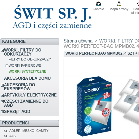
Kontakt
Mapa strony
Dod
ulub
Strona główna
>
WORKI, FILTRY 
KATEGORIE
WORKI PERFECT-BAG MPMB02, 4 szt
WORKI, FILTRY DO
WORKI PERFECT-BAG MPMB02, 4 SZT + 
ODKURZACZY
FILTRY DO ODKURZACZY
WORKI PAPIEROWE
WORKI SYNTETYCZNE
AKCESORIA DLA DOMU
AKCESORIA DO
EKSPRESÓW
ARTYKUŁY ELEKTRYCZNE
CZĘŚCI ZAMIENNE DO
AGD
SPRZĘT AGD
PRODUCENCI
ADLER, MESKO, CAMRY
AJS