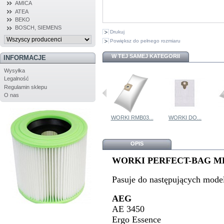
AMICA
ATEA
BEKO
BOSCH, SIEMENS
Drukuj
Powiększ do pełnego rozmiaru
W TEJ SAMEJ KATEGORII
INFORMACJE
Wysyłka
Legalność
Regulamin sklepu
O nas
WORKI...
WOREK BOSCH...
WORKI RMB03...
WORKI DO...
OPIS
WORKI PERFECT-BAG MPMB0
Pasuje do następujących mode
AEG
AE 3450
Ergo Essence