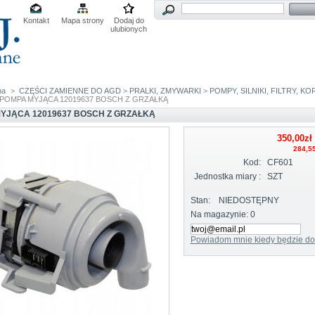
Kontakt
Mapa strony
Dodaj do
ulubionych
na
>
CZĘŚCI ZAMIENNE DO AGD
>
PRALKI, ZMYWARKI
>
POMPY, SILNIKI, FILTRY, KO
POMPA MYJĄCA 12019637 BOSCH Z GRZAŁKĄ
YJĄCA 12019637 BOSCH Z GRZAŁKĄ
350,00zł
284,55
Kod:
CF601
Jednostka miary :
SZT
Stan:
NIEDOSTĘPNY
Na magazynie:
0
Powiadom mnie kiedy będzie do