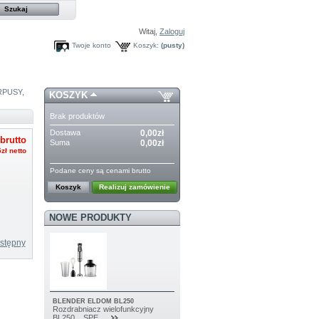
Witaj,
Zaloguj
Twoje konto
Koszyk:
(pusty)
RPUSY,
KOSZYK
Brak produktów
Dostawa
0,00zł
brutto
Suma
0,00zł
zł
netto
Podane ceny są cenami brutto
Koszyk
Realizuj zamówienie
NOWE PRODUKTY
stępny
BLENDER ELDOM BL250
Rozdrabniacz wielofunkcyjny
BL250 SPE...