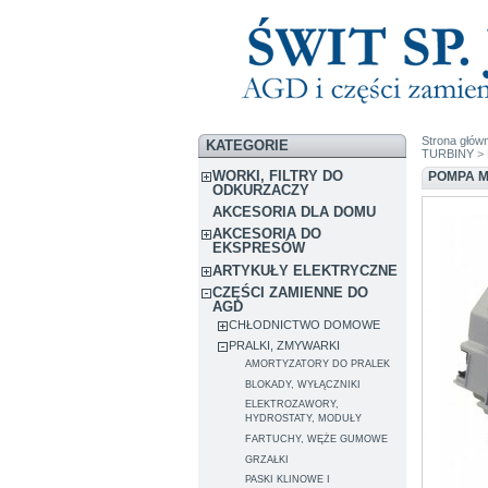
Strona głów
KATEGORIE
TURBINY
> 
WORKI, FILTRY DO
POMPA M
ODKURZACZY
AKCESORIA DLA DOMU
AKCESORIA DO
EKSPRESÓW
ARTYKUŁY ELEKTRYCZNE
CZĘŚCI ZAMIENNE DO
AGD
CHŁODNICTWO DOMOWE
PRALKI, ZMYWARKI
AMORTYZATORY DO PRALEK
BLOKADY, WYŁĄCZNIKI
ELEKTROZAWORY,
HYDROSTATY, MODUŁY
FARTUCHY, WĘŻE GUMOWE
GRZAŁKI
PASKI KLINOWE I