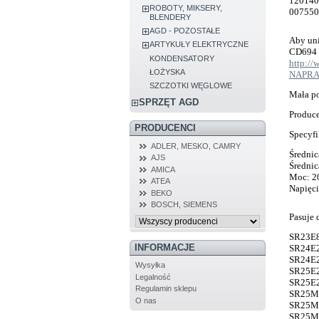
12014
ROBOTY, MIKSERY,
00755
BLENDERY
AGD - POZOSTAŁE
Aby uni
ARTYKUŁY ELEKTRYCZNE
CD694
KONDENSATORY
http:/
ŁOŻYSKA
NAPRA
SZCZOTKI WĘGLOWE
Mała p
SPRZĘT AGD
Produce
PRODUCENCI
Specyfi
ADLER, MESKO, CAMRY
Średni
AJS
Średni
AMICA
Moc: 
ATEA
Napięc
BEKO
BOSCH, SIEMENS
Pasuje 
SR23E850TI/17 SR23E850TI/25 SR23E850TI/29 SR24E200EU/29 SR24E202EU/29 SR24E202RU/29 SR24E205EU/28 SR24E205EU/29 SR24E205EU/30 SR24E205RU/29 SR24E206EU/28 SR24E206EU/29 SR24E206EU/30 SR25E202EU/29 SR25E204EU/28 SR25E204EU/29 SR25E204EU/30 SR25E205EU/28 SR25E205EU/30 SR25E207EU/29 SR25E230RU/29 SR25E231EU/29 SR25E830EU/29 SR25E830RU/29 SR25M233EU/17 SR25M233EU/29 SR25M235EU/29 SR25M281EU/17 SR25M282EU/26 SR25M282EU/29 SR25M283EU/26 SR25M283EU/29 SR25M284EU/29 SR25M833EU/29 SR25M834EU/29 SR25M884EU/26 SR25M884EU/29 SR26M231GB/29 SR26T292EU/26 SR26T294EU/29 SR26T297RU/27 SR26T297RU/29 SR26T890EU/26 SR26T890EU/29 SR26T891GB/26 SR26T891GB/29 SR26T892EU/26 SR26T892EU/29 SR26T897RU/27 SR26T897RU/29 SR28M260DE/29 SR35M235EU/29 SR35M435EU/29 SR44E202SK/23 SR44E202SK/29 SR44M530EU/29 SR45E230SK/17 SR45E231SK/29 SR45M280SK/17 SR45M535EU/29 SR45M880SK/17 SR46M280SK/26 SR46M280SK/29 SR46M580SK/26 SR46M580SK
INFORMACJE
Wysyłka
Legalność
Regulamin sklepu
O nas