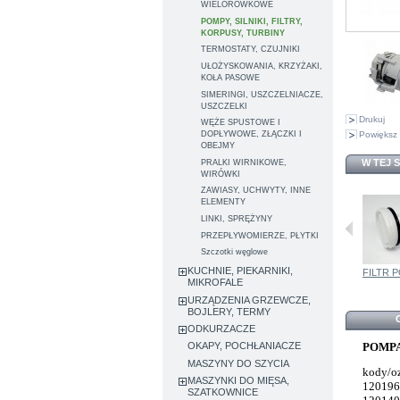
WIELOROWKOWE
POMPY, SILNIKI, FILTRY,
KORPUSY, TURBINY
TERMOSTATY, CZUJNIKI
UŁOŻYSKOWANIA, KRZYŻAKI,
KOŁA PASOWE
SIMERINGI, USZCZELNIACZE,
USZCZELKI
Drukuj
WĘŻE SPUSTOWE I
Powiększ 
DOPŁYWOWE, ZŁĄCZKI I
OBEJMY
W TEJ 
PRALKI WIRNIKOWE,
WIRÓWKI
ZAWIASY, UCHWYTY, INNE
ELEMENTY
LINKI, SPRĘŻYNY
PRZEPŁYWOMIERZE, PŁYTKI
Szczotki węglowe
KUCHNIE, PIEKARNIKI,
US POMPY...
SILNIK POMPY...
FILTR POMPY...
SILNIK POMPY...
FILTR P
MIKROFALE
URZĄDZENIA GRZEWCZE,
BOJLERY, TERMY
ODKURZACZE
POMPA
OKAPY, POCHŁANIACZE
MASZYNY DO SZYCIA
kody/o
MASZYNKI DO MIĘSA,
12019
SZATKOWNICE