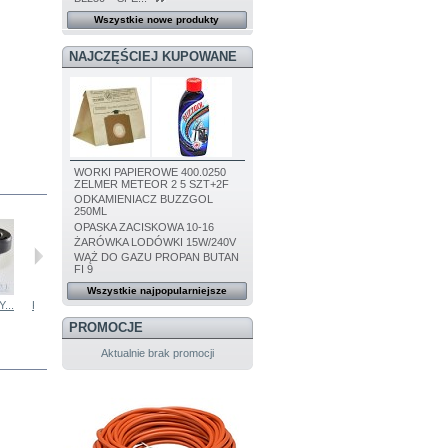
Wszystkie nowe produkty
NAJCZĘŚCIEJ KUPOWANE
WORKI PAPIEROWE 400.0250
ZELMER METEOR 2 5 SZT+2F
ODKAMIENIACZ BUZZGOL
250ML
OPASKA ZACISKOWA 10-16
ŻARÓWKA LODÓWKI 15W/240V
WĄŻ DO GAZU PROPAN BUTAN
FI 9
Wszystkie najpopularniejsze
...
KORPUS POMPY...
SILNIK POMPY...
FILTR POMPY...
POMPA BOSCH...
PROMOCJE
Aktualnie brak promocji