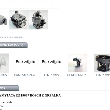
do pełnego rozmiaru
SAMEJ KATEGORII
OMPY...
POMPA MYJACA...
FILTR POMPY...
SILNIK POMPY...
FILTR POMPY
OPIS
 MYJĄCA 12019637 BOSCH Z GRZAŁKĄ
znaczenia
637