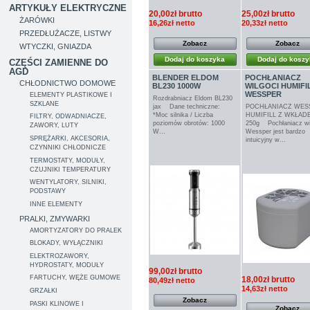
ARTYKUŁY ELEKTRYCZNE
20,00zł brutto
25,00zł brutto
ŻARÓWKI
16,26zł netto
20,33zł netto
PRZEDŁUŻACZE, LISTWY
Zobacz
Zobacz
WTYCZKI, GNIAZDA
Dodaj do koszyka
Dodaj do kosz
CZĘŚCI ZAMIENNE DO
AGD
BLENDER ELDOM
POCHŁANIACZ
CHŁODNICTWO DOMOWE
BL230 1000W
WILGOCI HUMIFI
WESSPER
ELEMENTY PLASTIKOWE I
Rozdrabniacz Eldom BL230
SZKLANE
jax Dane techniczne:
POCHŁANIACZ WES
*Moc silnika / Liczba
HUMIFILL Z WKŁAD
FILTRY, ODWADNIACZE,
poziomów obrotów: 1000
250g Pochłaniacz wi
ZAWORY, LUTY
W...
Wessper jest bardzo
SPRĘŻARKI, AKCESORIA,
intuicyjny w...
CZYNNIKI CHŁODNICZE
TERMOSTATY, MODUŁY,
CZUJNIKI TEMPERATURY
WENTYLATORY, SILNIKI,
PODSTAWY
INNE ELEMENTY
PRALKI, ZMYWARKI
AMORTYZATORY DO PRALEK
BLOKADY, WYŁĄCZNIKI
ELEKTROZAWORY,
HYDROSTATY, MODUŁY
99,00zł brutto
FARTUCHY, WĘŻE GUMOWE
18,00zł brutto
80,49zł netto
14,63zł netto
GRZAŁKI
Zobacz
PASKI KLINOWE I
Zobacz