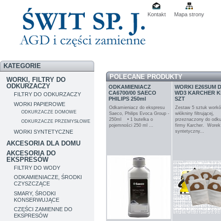
Kontakt
Mapa strony
KATEGORIE
POLECANE PRODUKTY
WORKI, FILTRY DO
ODKURZACZY
ODKAMIENIACZ
WORKI E26SUM 
CA6700/00 SAECO
WD3 KARCHER K
FILTRY DO ODKURZACZY
PHILIPS 250ml
SZT
WORKI PAPIEROWE
Odkamieniacz do ekspresu
Zestaw 5 sztuk work
ODKURZACZE DOMOWE
Saeco, Philips Evoca Group -
włókniny filtrującej,
250ml • 1 butelka o
przeznaczony do odk
ODKURZACZE PRZEMYSŁOWE
pojemności 250 ml ...
firmy Karcher. Worek
syntetyczny...
WORKI SYNTETYCZNE
AKCESORIA DLA DOMU
AKCESORIA DO
EKSPRESÓW
FILTRY DO WODY
ODKAMIENIACZE, ŚRODKI
CZYSZCZĄCE
SMARY, ŚRODKI
KONSERWUJĄCE
CZĘŚCI ZAMIENNE DO
EKSPRESÓW