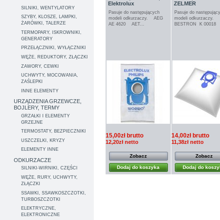
Elektrolux
ZELMER
SILNIKI, WENTYLATORY
Pasuje do następujących
Pasuje do następując
SZYBY, KLOSZE, LAMPKI,
modeli odkurzaczy. AEG
modeli odkurzaczy.
ŻARÓWKI, TALERZE
AE 4620 AET...
BESTRON K 00018 
TERMOPARY, ISKROWNIKI,
GENERATORY
PRZEŁĄCZNIKI, WYŁĄCZNIKI
WĘŻE, REDUKTORY, ZŁĄCZKI
ZAWORY, CEWKI
UCHWYTY, MOCOWANIA,
ZAŚLEPKI
INNE ELEMENTY
URZĄDZENIA GRZEWCZE,
BOJLERY, TERMY
GRZAŁKI I ELEMENTY
GRZEJNE
TERMOSTATY, BEZPIECZNIKI
15,00zł brutto
14,00zł brutto
USZCZELKI, KRYZY
12,20zł netto
11,38zł netto
ELEMENTY INNE
Zobacz
Zobacz
ODKURZACZE
Dodaj do koszyka
Dodaj do kosz
SILNIKI-WIRNIKI, CZĘŚCI
WĘŻE, RURY, UCHWYTY,
ZŁĄCZKI
SSAWKI, SSAWKOSZCZOTKI,
TURBOSZCZOTKI
ELEKTRYCZNE,
ELEKTRONICZNE