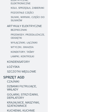
ELEKTRYCZNE,
ELEKTRONICZNE
KOŁA, SPRZĘGŁA, ZABIERAKI
POZOSTAŁE CZĘŚCI
SILNIKI, WIRNIKI, CZĘŚCI DO
SILNIKÓW
ARTYKUŁY ELEKTRYCZNE
BEZPIECZNIKI
PRZEWODY, PRZEDŁUŻACZE,
ODGIĘTKI
WYŁĄCZNIKI, ŁĄCZNIKI
WTYCZKI, GNIAZDA
KONEKTORY, TAŚMY
LAMPKI, KONTROLKI
KONDENSATORY
ŁOŻYSKA
SZCZOTKI WĘGLOWE
SPRZĘT AGD
CZAJNIKI
DZBANKI FILTRUJĄCE,
WKŁADY
GOLARKI, STRZYŻARKI,
DEPILATORY
KRAJALNICE, MASZYNKI,
SZATKOWNICE
KUCHENKI, KUCHNIE