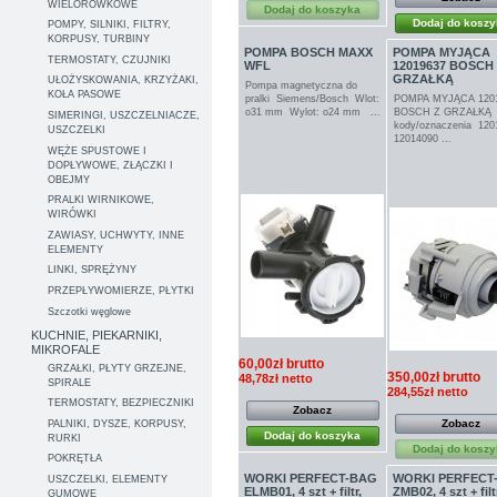
WIELOROWKOWE
Dodaj do koszyka
Dodaj do kosz
POMPY, SILNIKI, FILTRY,
KORPUSY, TURBINY
POMPA BOSCH MAXX
POMPA MYJĄCA
TERMOSTATY, CZUJNIKI
WFL
12019637 BOSCH
GRZAŁKĄ
UŁOŻYSKOWANIA, KRZYŻAKI,
Pompa magnetyczna do
KOŁA PASOWE
pralki Siemens/Bosch Wlot:
POMPA MYJĄCA 120
o31 mm Wylot: o24 mm ...
BOSCH Z GRZAŁK
SIMERINGI, USZCZELNIACZE,
kody/oznaczenia 12
USZCZELKI
12014090 ...
WĘŻE SPUSTOWE I
DOPŁYWOWE, ZŁĄCZKI I
OBEJMY
PRALKI WIRNIKOWE,
WIRÓWKI
ZAWIASY, UCHWYTY, INNE
ELEMENTY
LINKI, SPRĘŻYNY
PRZEPŁYWOMIERZE, PŁYTKI
Szczotki węglowe
KUCHNIE, PIEKARNIKI,
MIKROFALE
60,00zł brutto
GRZAŁKI, PŁYTY GRZEJNE,
350,00zł brutto
48,78zł netto
SPIRALE
284,55zł netto
TERMOSTATY, BEZPIECZNIKI
Zobacz
Zobacz
PALNIKI, DYSZE, KORPUSY,
Dodaj do koszyka
RURKI
Dodaj do kosz
POKRĘTŁA
WORKI PERFECT-BAG
WORKI PERFECT
USZCZELKI, ELEMENTY
ELMB01, 4 szt + filtr,
ZMB02, 4 szt + filt
GUMOWE