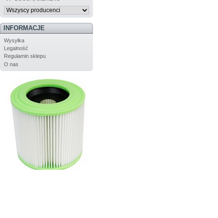
INFORMACJE
Wysyłka
Legalność
Regulamin sklepu
O nas