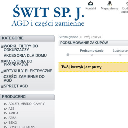
Kontakt
Mapa strony
Dod
ulub
Strona główna
>
Twój koszyk
KATEGORIE
PODSUMOWANIE ZAKUPÓW
WORKI, FILTRY DO
ODKURZACZY
Podsumowanie
Logowanie
AKCESORIA DLA DOMU
AKCESORIA DO
EKSPRESÓW
Twój koszyk jest pusty.
ARTYKUŁY ELEKTRYCZNE
CZĘŚCI ZAMIENNE DO
AGD
SPRZĘT AGD
PRODUCENCI
ADLER, MESKO, CAMRY
AJS
AMICA
ATEA
BEKO
BOSCH, SIEMENS