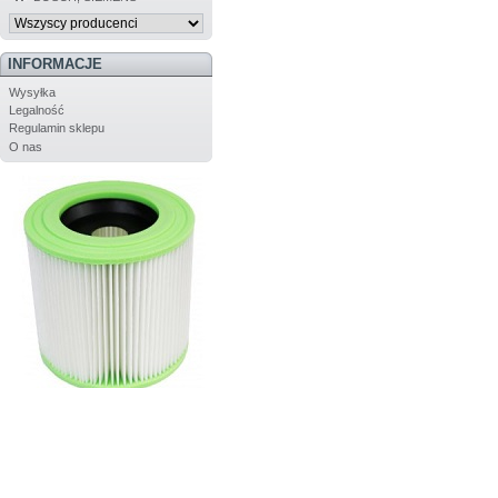
INFORMACJE
Wysyłka
Legalność
Regulamin sklepu
O nas