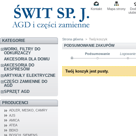
Kontakt
Mapa strony
Dod
ulub
Strona główna
>
Twój koszyk
KATEGORIE
PODSUMOWANIE ZAKUPÓW
WORKI, FILTRY DO
ODKURZACZY
Podsumowanie
Logowanie
AKCESORIA DLA DOMU
AKCESORIA DO
EKSPRESÓW
Twój koszyk jest pusty.
ARTYKUŁY ELEKTRYCZNE
CZĘŚCI ZAMIENNE DO
AGD
SPRZĘT AGD
PRODUCENCI
ADLER, MESKO, CAMRY
AJS
AMICA
ATEA
BEKO
BOSCH, SIEMENS